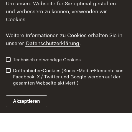
Um unsere Webseite für Sie optimal gestalten
X / Twitter
und verbessern zu können, verwenden wir
Cookies.
Youtube
Weitere Informationen zu Cookies erhalten Sie in
Zum 
unserer
Datenschutzerklärung
.
Kontakt
Datenschutz
Erklärung zur
Benutzungshinweise
Technisch notwendige Cookies
Barrierefreiheit
Drittanbieter-Cookies (Social-Media-Elemente von
Impressum
Cookies
Facebook, X / Twitter und Google werden auf der
gesamten Webseite aktiviert.)
Akzeptieren
Link zum Landesportal