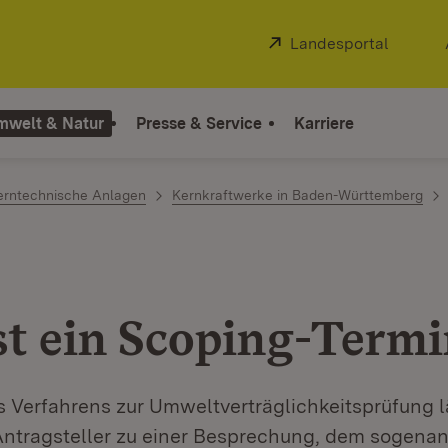
Extern:
Landesportal
(Öffnet
mwelt & Natur
Presse & Service
Karriere
erntechnische Anlagen
Kernkraftwerke in Baden-Württemberg
st ein Scoping-Term
 Verfahrens zur Umweltverträglichkeitsprüfung l
ntragsteller zu einer Besprechung, dem sogena