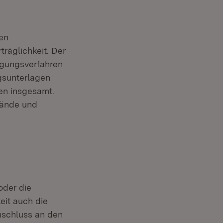
en
träglichkeit. Der
igungsverfahren
gsunterlagen
en insgesamt.
bände und
er)
oder die
eit auch die
Anschluss an den