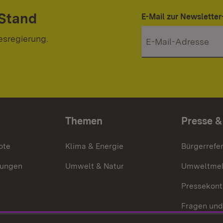
 Stand
E-Mail zur Newslett
esregierung.
Themen
Presse &
ote
Klima & Energie
Bürgerrefer
ungen
Umwelt & Natur
Umweltmel
Pressekont
Fragen und