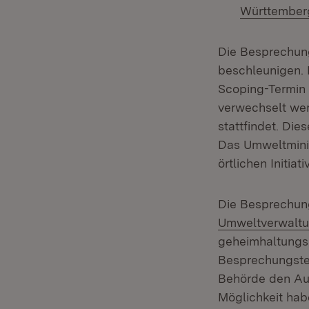
Württember
Die Besprechung
beschleunigen. E
Scoping-Termin 
verwechselt we
stattfindet. Di
Das Umweltmini
örtlichen Initiati
Die Besprechung 
Umweltverwalt
geheimhaltungs
Besprechungstei
Behörde den Aus
Möglichkeit habe