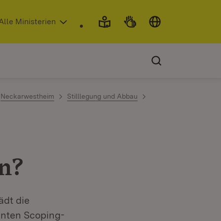
 in neuem Fenster)
Alle Ministerien
Neckarwestheim
Stilllegung und Abbau
in?
ädt die
nnten Scoping-