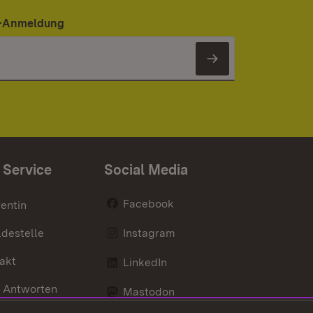
er-Anmeldung
Newsletter 
 Service
Social Media
Facebook
entin
destelle
Instagram
akt
LinkedIn
 Antworten
Mastodon