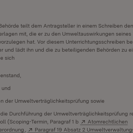
Behörde teilt dem Antragsteller in einem Schreiben den
rlagen mit, die er zu den Umweltauswirkungen seines
 vorzulegen hat. Vor diesem Unterrichtungsschreiben be
er und lädt ihn und die zu beteiligenden Behörden zu e
e sich
enstand,
 und
n der Umweltverträglichkeitsprüfung sowie
r die Durchführung der Umweltverträglichkeitsprüfung r
Extern:
oll (Scoping-Termin, Paragraf 1 b
Atomrechtlichen
(Öffnet in neuem Fenster)
Extern:
erordnung
,
Paragraf 19 Absatz 2 Umweltverwaltun