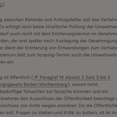
(Öffnet in neuem Fenster)
g
).
 zwischen Behörde und Antragsteller soll das Verfahr
s erfolgt noch keine inhaltliche Prüfung der Umweltver
darf auch nicht mit dem Erörterungstermin im Genehm
rden, der erst später nach Auslegung der Genehmigun
eser dient der Erörterung von Einwendungen zum Vorhab
sterium lädt zum Scoping-Termin auch die Umweltver
ven ein.
Extern:
ist öffentlich (
Paragraf 19 Absatz 2 Satz 3 bis 5
(Öffnet in neuem Fenst
ungsgesetz Baden-Württemberg
), soweit nicht
bedürftige Tatsachen zur Sprache kommen und ein
lnehmer den Ausschluss der Öffentlichkeit beantragt 
schluss von Amts wegen anordnet. Da die Öffentlichk
n soll, Fragen zu stellen und Kritik zu äußern, ist im 