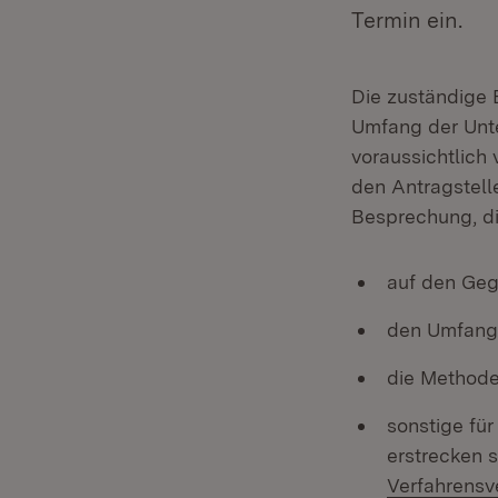
Termin ein.
Die zuständige 
Umfang der Unte
voraussichtlich
den Antragstell
Besprechung, di
auf den Geg
den Umfang
die Methode
sonstige fü
erstrecken s
Verfahrensv