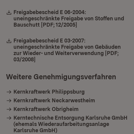
Download:
Freigabebescheid E 06-2004:
uneingeschränkte Freigabe von Stoffen und
Bauschutt [PDF; 12/2005]
(Öffnet in neuem Fens
Download:
Freigabebescheid E 03-2007:
uneingeschränkte Freigabe von Gebäuden
zur Wieder- und Weiterverwendung [PDF;
03/2008]
(Öffnet in neuem Fenster)
Weitere Genehmigungsverfahren
Kernkraftwerk Philippsburg
Kernkraftwerk Neckarwestheim
Kernkraftwerk Obrigheim
Kerntechnische Entsorgung Karlsruhe GmbH
(ehemals Wiederaufarbeitungsanlage
Karlsruhe GmbH)