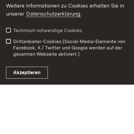
Weitere Informationen zu Cookies erhalten Sie in
Zum 
unserer
Datenschutzerklärung
.
Kontakt
Datenschutz
Erklärung zur
Benutzungshinweise
Technisch notwendige Cookies
Barrierefreiheit
Drittanbieter-Cookies (Social-Media-Elemente von
Impressum
Cookies
Facebook, X / Twitter und Google werden auf der
gesamten Webseite aktiviert.)
Akzeptieren
Link zum Landesportal