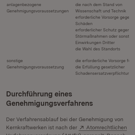
anlagenbezogene
die nach dem Stand von
Genehmigungsvoraussetzungen
Wissenschaft und Technik
erforderliche Vorsorge gegen
Schäden
erforderlicher Schutz gegen
Störmaßnahmen oder sonstige
Einwirkungen Dritter
die Wahl des Standorts
sonstige
die erforderliche Vorsorge für
Genehmigungsvoraussetzung
die Erfüllung gesetzlicher
Schadensersatzverpflichtunge
Durchführung eines
Genehmigungsverfahrens
Der Verfahrensablauf bei der Genehmigung von
Extern:
Kernkraftwerken ist nach der
Atomrechtlichen
(Öffnet in neuem Fens