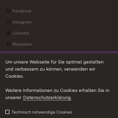
Facebook
Instagram
LinkedIn
Mastodon
Social Wall
Um unsere Webseite für Sie optimal gestalten
X / Twitter
und verbessern zu können, verwenden wir
Cookies.
Youtube
Weitere Informationen zu Cookies erhalten Sie in
Zum 
unserer
Datenschutzerklärung
.
Kontakt
Datenschutz
Erklärung zur
Benutzungshinweise
Technisch notwendige Cookies
Barrierefreiheit