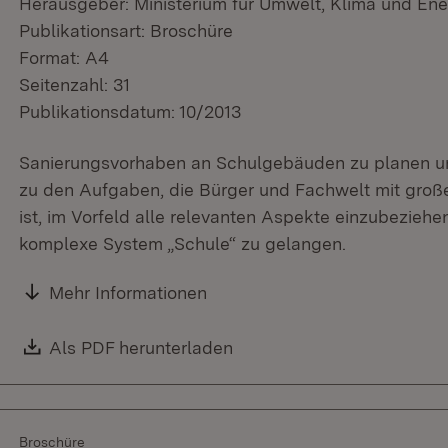
Herausgeber: Ministerium für Umwelt, Klima und Ene
Publikationsart: Broschüre
Format: A4
Seitenzahl: 31
Publikationsdatum: 10/2013
Sanierungsvorhaben an Schulgebäuden zu planen un
zu den Aufgaben, die Bürger und Fachwelt mit groß
ist, im Vorfeld alle relevanten Aspekte einzubeziehe
komplexe System „Schule“ zu gelangen.
Mehr Informationen
Download:
Als PDF herunterladen
(Öffnet in neuem Fenster)
Broschüre