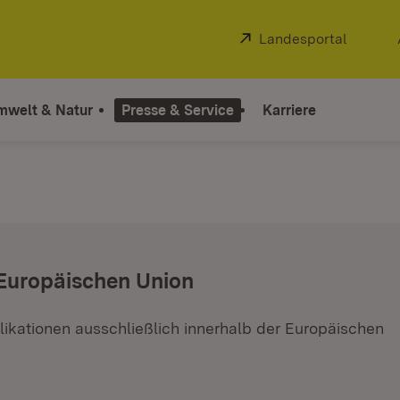
Extern:
Landesportal
(Öffnet
mwelt & Natur
Presse & Service
Karriere
 Europäischen Union
ikationen ausschließlich innerhalb der Europäischen