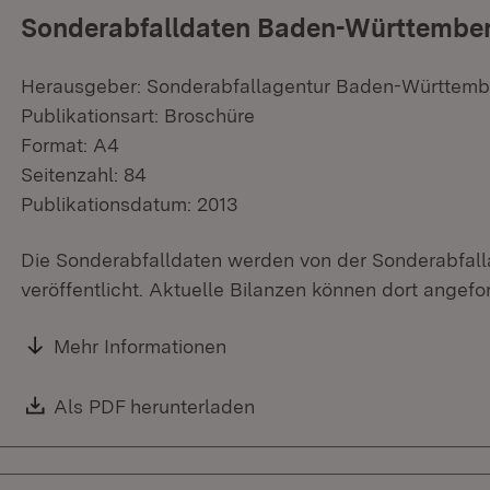
Sonderabfalldaten Baden-Württembe
Herausgeber: Sonderabfallagentur Baden-Württemb
Publikationsart: Broschüre
Format: A4
Seitenzahl: 84
Publikationsdatum: 2013
Die Sonderabfalldaten werden von der Sonderabfa
veröffentlicht. Aktuelle Bilanzen können dort angefo
Mehr Informationen
Download:
Als PDF herunterladen
(Öffnet in neuem Fenster)