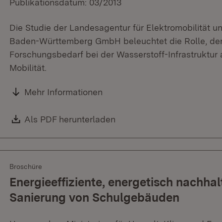
Publikationsdatum: 03/2013
Die Studie der Landesagentur für Elektromobilität u
Baden-Württemberg GmbH beleuchtet die Rolle, de
Forschungsbedarf bei der Wasserstoff-Infrastruktur 
Mobilität.
Mehr Informationen
Download:
Als PDF herunterladen
(Öffnet in neuem Fenster)
Broschüre
Energieeffiziente, energetisch nachhal
Sanierung von Schulgebäuden