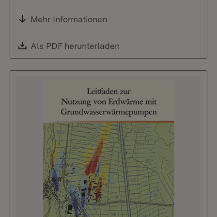
Mehr Informationen
Download:
Als PDF herunterladen
(Öffnet in neuem Fenste