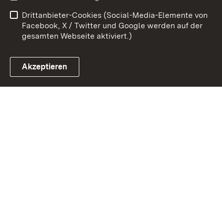
Barrierefreiheit
Drittanbieter-Cookies (Social-Media-Elemente von
Impressum
Cookies
Facebook, X / Twitter und Google werden auf der
gesamten Webseite aktiviert.)
Akzeptieren
Link zum Landesportal