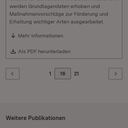
werden Grundlagendaten erhoben und
Maßnahmenvorschläge zur Förderung und
Erhaltung wichtiger Arten ausgearbeitet.
Mehr Informationen
Download:
Als PDF herunterladen
(Öffnet in neuem Fenste
1
Zur Seite
16
21
Zurück
Weiter
Weitere Publikationen