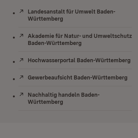
Extern:
Landesanstalt für Umwelt Baden-
Württemberg
(Öffnet in neuem Fenster)
Extern:
Akademie für Natur- und Umweltschutz
Baden-Württemberg
(Öffnet in neuem Fens
Extern:
Hochwasserportal Baden-Württemberg
(Ö
Extern:
Gewerbeaufsicht Baden-Württemberg
(Öf
Extern:
Nachhaltig handeln Baden-
Württemberg
(Öffnet in neuem Fenster)