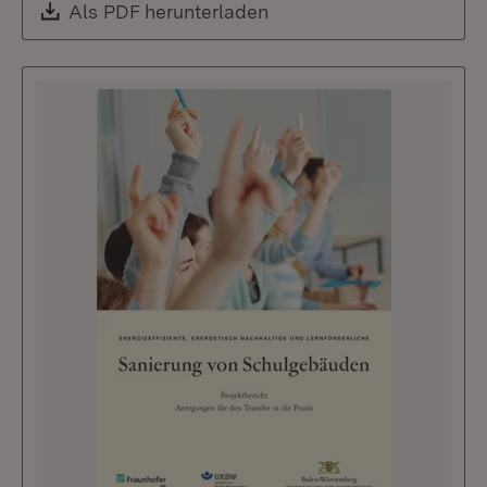
Download:
Als PDF herunterladen
(Öffnet in neuem Fenste