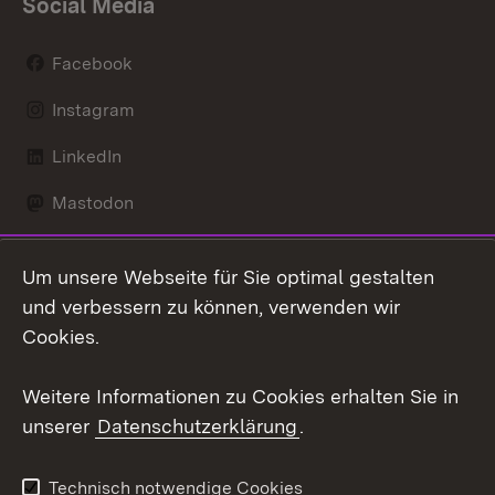
Social Media
Facebook
Instagram
LinkedIn
Mastodon
Social Wall
Um unsere Webseite für Sie optimal gestalten
X / Twitter
und verbessern zu können, verwenden wir
Cookies.
Youtube
Weitere Informationen zu Cookies erhalten Sie in
Zum 
unserer
Datenschutzerklärung
.
Kontakt
Datenschutz
Erklärung zur
Benutzungshinweise
Technisch notwendige Cookies