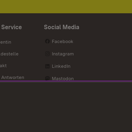
 Service
Social Media
Facebook
entin
destelle
Instagram
akt
LinkedIn
 Antworten
Mastodon
Social Wall
d Anfahrt
X / Twitter
Youtube