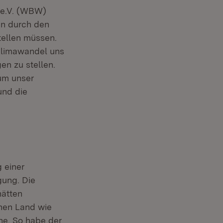
 e.V. (WBW)
en durch den
tellen müssen.
 Klimawandel uns
en zu stellen.
um unser
und die
 einer
gung. Die
hätten
chen Land wie
ne. So habe der