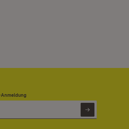
er-Anmeldung
Newsletter 