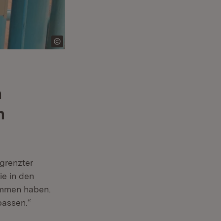
n
n
grenzter
ie in den
ommen haben.
passen.“