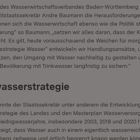
 des Wasserwirtschaftsverbandes Baden-Württemberg
eltstaatssekretär Andre Baumann die Herausforderung
nen sich die Wasserwirtschaft ebenso wie die Politik s
erung“ so Baumann, „setzen wir alles daran, dass der
cht. Es gilt, heute vorausschauend die Weichen für morg
tsstrategie Wasser“ entwickeln wir Handlungsansätze, 
zen, den Umgang mit Wasser nachhaltig zu gestalten 
evölkerung mit Trinkwasser langfristig zu sichern.“
asserstrategie
annte der Staatssekretär unter anderem die Entwicklung
rategie des Landes und den Masterplan Wasserversor
edrigwasserjahre, insbesondere 2003, 2018 und 2020 
zeigt, dass Wasser auch in einem eigentlich wasserrei
rg zeitweise und örtlich begrenzt knapp werden kön