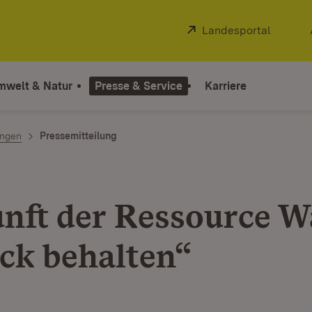
Extern:
Landesportal
(Öffnet
mwelt & Natur
Presse & Service
Karriere
ngen
Pressemitteilung
nft der Ressource W
ick behalten“