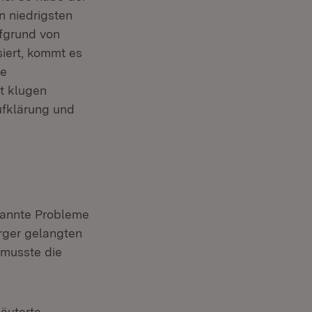
n niedrigsten
ufgrund von
iert, kommt es
he
t klugen
ufklärung und
kannte Probleme
orger gelangten
 musste die
läuterte