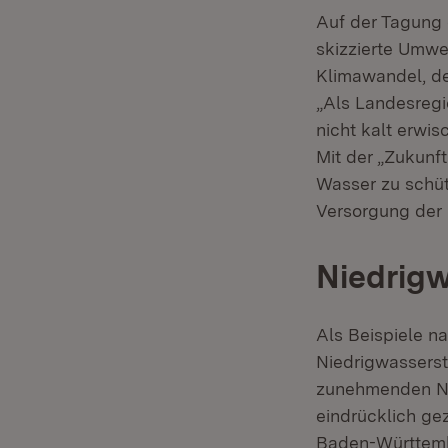
Auf der Tagung
skizzierte Umw
Klimawandel, de
„Als Landesregi
nicht kalt erwis
Mit der „Zukunf
Wasser zu schüt
Versorgung der B
Niedrigw
Als Beispiele n
Niedrigwasserst
zunehmenden Ni
eindrücklich ge
Baden-Württembe