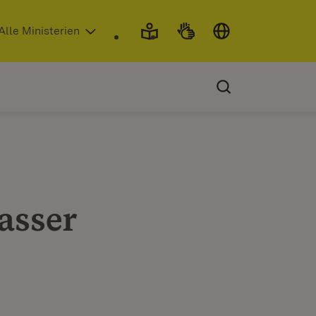
 in neuem Fenster)
Alle Ministerien
asser