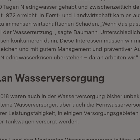
0 Tagen Niedrigwasser gehabt und zwischenzeitlich de
t 1972 erreicht. In Forst- und Landwirtschaft kam es a
u immensen wirtschaftlichen Schäden. „Wenn das pass
ei der Wassernutzung“, sagte Baumann. Unterschiedlic
sen konkurrieren dann. Diese Interessen müssen wir mi
gleichen und mit gutem Management und präventiver A
 Niedrigwasserkrisen überstehen – daran arbeiten wir.“
lan Wasserversorgung
2018 waren auch in der Wasserversorgung bisher unbe
 kleine Wasserversorger, aber auch die Fernwasservers
hrer Leistungsfähigkeit, in einigen Versorgungsgebieten
er Tankwagen versorgt werden.
as Land den Masterplan Wasserversorgung initiiert, er