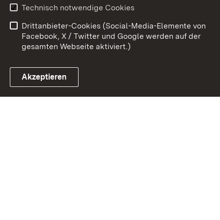
Erklärung zur
Benutzungshinweise
Technisch notwendige Cookies
Barrierefreiheit
Drittanbieter-Cookies (Social-Media-Elemente von
Impressum
Cookies
Facebook, X / Twitter und Google werden auf der
gesamten Webseite aktiviert.)
Akzeptieren
Link zum Landesportal