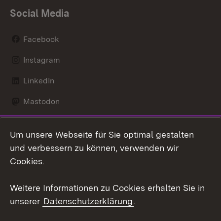
Social Media
Facebook
Instagram
LinkedIn
Mastodon
Social Wall
Um unsere Webseite für Sie optimal gestalten
X / Twitter
und verbessern zu können, verwenden wir
Cookies.
Youtube
Weitere Informationen zu Cookies erhalten Sie in
Zum 
unserer
Datenschutzerklärung
.
Kontakt
Datenschutz