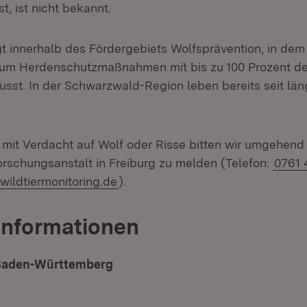
t, ist nicht bekannt.
t innerhalb des Fördergebiets Wolfsprävention, in dem
ium Herdenschutzmaßnahmen mit bis zu 100 Prozent de
sst. In der Schwarzwald-Region leben bereits seit läng
it Verdacht auf Wolf oder Risse bitten wir umgehend 
rschungsanstalt in Freiburg zu melden (Telefon:
0761 
l:
wildtiermonitoring.de
).
Informationen
 Baden-Württemberg