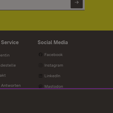
Newsletter 
 Service
Social Media
Facebook
entin
destelle
Instagram
akt
LinkedIn
 Antworten
Mastodon
Social Wall
d Anfahrt
X / Twitter