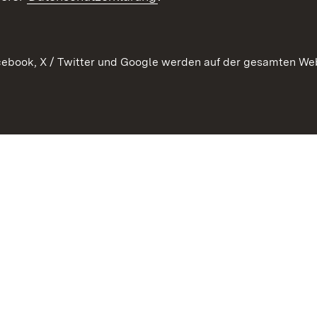
ebook, X / Twitter und Google werden auf der gesamten Webs
Kontakt
Datenschutz
Erklärung zur Barrierefreiheit