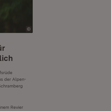
ür
lich
lfsrüde
us der Alpen-
 Schramberg
einem Revier