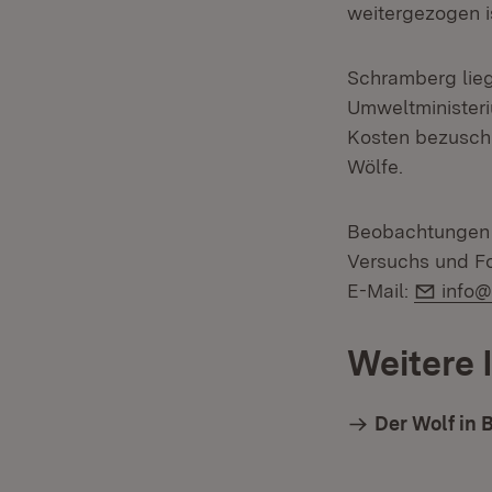
weitergezogen is
Schramberg lieg
Umweltminister
Kosten bezuschu
Wölfe.
Beobachtungen m
Versuchs und Fo
E-Mai
E-Mail:
info@
Weitere 
Der Wolf in