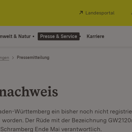
Extern:
Landesportal
(Öffnet
mwelt & Natur
Presse & Service
Karriere
ngen
Pressemitteilung
nachweis
Baden-Württemberg ein bisher noch nicht registri
worden. Der Rüde mit der Bezeichnung GW2120m 
n Schramberg Ende Mai verantwortlich.