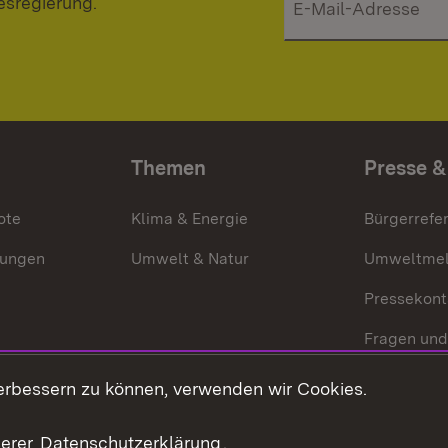
esregierung.
Themen
Presse &
ote
Klima & Energie
Bürgerrefer
ungen
Umwelt & Natur
Umweltmel
Pressekont
Fragen und
Mediathek
erbessern zu können, verwenden wir Cookies.
Kontakt un
serer
Datenschutzerklärung
.