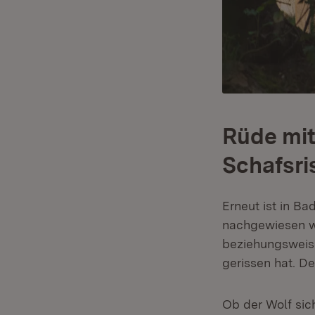
Rüde mi
Schafsri
Erneut ist in Ba
nachgewiesen wo
beziehungsweise
gerissen hat. D
Ob der Wolf sic