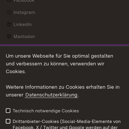
Facebook
Instagram
LinkedIn
Mastodon
Social Wall
Um unsere Webseite für Sie optimal gestalten
X / Twitter
und verbessern zu können, verwenden wir
Cookies.
Youtube
Weitere Informationen zu Cookies erhalten Sie in
Zum 
unserer
Datenschutzerklärung
.
Kontakt
Datenschutz
Erklärung zur
Benutzungshinweise
Technisch notwendige Cookies
Barrierefreiheit
Drittanbieter-Cookies (Social-Media-Elemente von
Impressum
Cookies
Facebook, X / Twitter und Google werden auf der