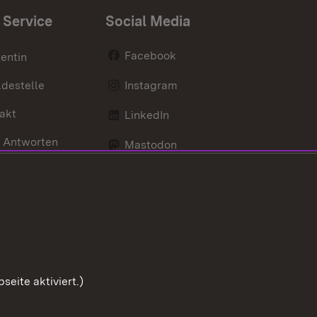
 Service
Social Media
Facebook
entin
destelle
Instagram
akt
LinkedIn
 Antworten
Mastodon
Social Wall
d Anfahrt
X / Twitter
Youtube
eite aktiviert.)
Zum Sei
Benutzungshinweise
Impressum
Cookies