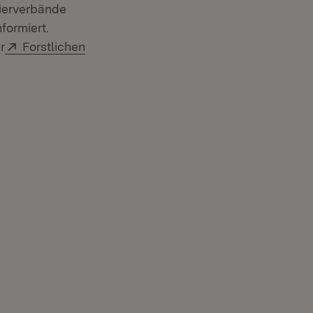
ierver­bände
formiert.
Extern:
r
Forstlichen
il: