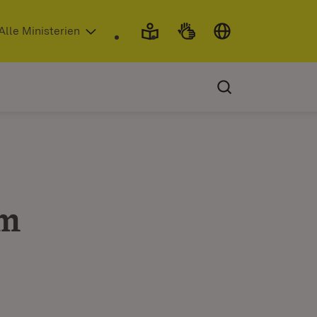
 in neuem Fenster)
Alle Ministerien
im