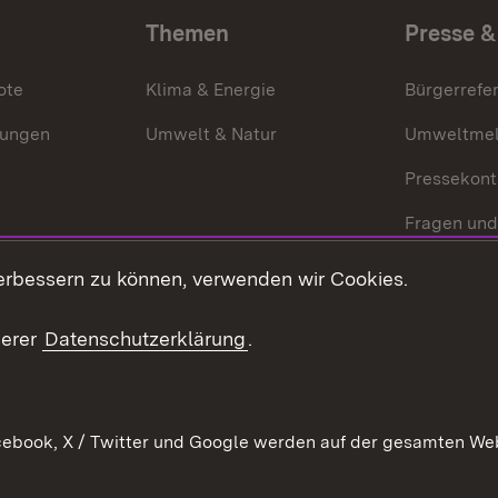
Themen
Presse &
ote
Klima & Energie
Bürgerrefer
ungen
Umwelt & Natur
Umweltmel
Pressekont
Fragen und
Mediathek
erbessern zu können, verwenden wir Cookies.
Kontakt un
serer
Datenschutzerklärung
.
ebook, X / Twitter und Google werden auf der gesamten Webs
Kontakt
Datenschutz
Erklärung zur Barrierefreiheit