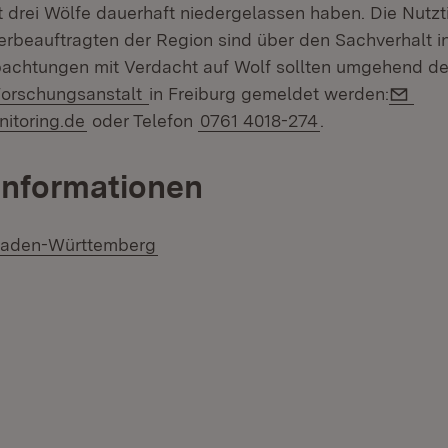
t drei Wölfe dauerhaft niedergelassen haben. Die Nutzt
erbeauftragten der Region sind über den Sachverhalt in
achtungen mit Verdacht auf Wolf sollten umgehend de
(Öffnet in neuem Fenster)
E-Ma
Forschungsanstalt
in Freiburg gemeldet werden:
nitoring.de
oder Telefon
0761 4018-274
.
Informationen
 Baden-Württemberg