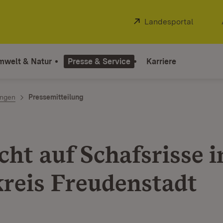
Extern:
Landesportal
(Öffnet
mwelt & Natur
Presse & Service
Karriere
ngen
Pressemitteilung
cht auf Schafsrisse 
reis Freudenstadt