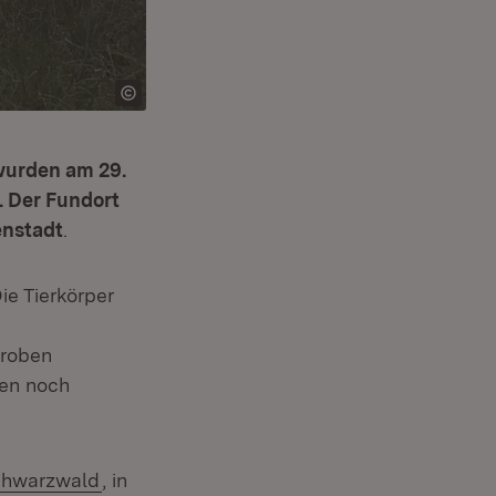
wurden am 29.
. Der Fundort
n­stadt
.
ie Tierkörper
Proben
sen noch
Schwarzwald
, in