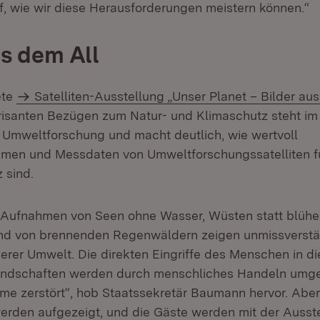
, wie wir diese Herausforderungen meistern können.“
us dem All
ete
Satelliten-Ausstellung „Unser Planet – Bilder au
risanten Bezügen zum Natur- und Klimaschutz steht im 
 Umweltforschung und macht deutlich, wie wertvoll
hmen und Messdaten von Umweltforschungssatelliten f
 sind.
 Aufnahmen von Seen ohne Wasser, Wüsten statt blüh
nd von brennenden Regenwäldern zeigen unmissverstä
rer Umwelt. Die direkten Eingriffe des Menschen in di
Landschaften werden durch menschliches Handeln umge
e zerstört“, hob Staatssekretär Baumann hervor. Abe
den aufgezeigt, und die Gäste werden mit der Ausstel