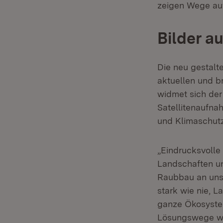
zeigen Wege auf
Bilder a
Die neu gestalt
aktuellen und b
widmet sich der
Satellitenaufna
und Klimaschutz
„Eindrucksvolle
Landschaften u
Raubbau an unse
stark wie nie, 
ganze Ökosystem
Lösungswege wer