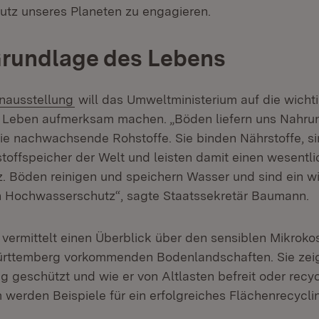
hutz unseres Planeten zu engagieren.
Grundlage des Lebens
nausstellung
will das Umweltministerium auf die wicht
r Leben aufmerksam machen. „Böden liefern uns Nahru
wie nachwachsende Rohstoffe. Sie binden Nährstoffe, si
toffspeicher der Welt und leisten damit einen wesentli
. Böden reinigen und speichern Wasser und sind ein wi
n Hochwasserschutz“, sagte Staatssekretär Baumann.
 vermittelt einen Überblick über den sensiblen Mikro
ürttemberg vorkommenden Bodenlandschaften. Sie zeig
g geschützt und wie er von Altlasten befreit oder recy
werden Beispiele für ein erfolgreiches Flächenrecyclin