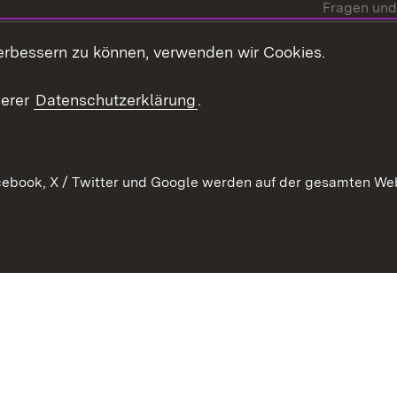
Fragen und
Mediathek
erbessern zu können, verwenden wir Cookies.
Kontakt un
serer
Datenschutzerklärung
.
ebook, X / Twitter und Google werden auf der gesamten Webs
Kontakt
Datenschutz
Erklärung zur Barrierefreiheit