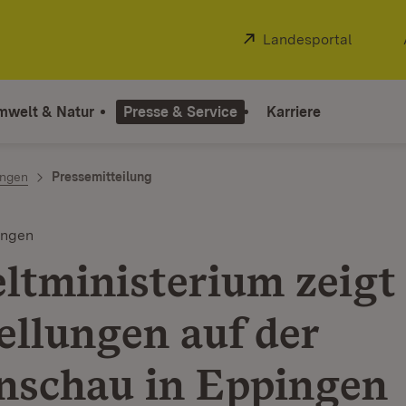
Extern:
Landesportal
(Öffnet
mwelt & Natur
Presse & Service
Karriere
ngen
Pressemitteilung
ingen
tministerium zeigt
ellungen auf der
nschau in Eppingen