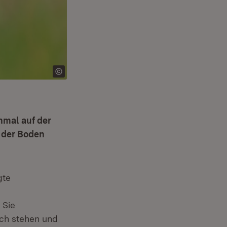
nmal auf der
 der Boden
gte
 Sie
sch stehen und