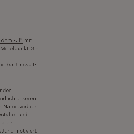
s dem All“
mit
Mittelpunkt. Sie
ür den Umwelt-
ender
ndlich unseren
e Natur sind so
staltet und
r auch
lung motiviert,