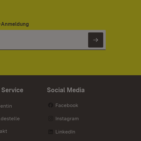
er-Anmeldung
Newsletter 
 Service
Social Media
Facebook
entin
destelle
Instagram
akt
LinkedIn