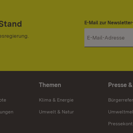
 Stand
E-Mail zur Newslett
esregierung.
Themen
Presse &
ote
Klima & Energie
Bürgerrefer
ungen
Umwelt & Natur
Umweltmel
Pressekont