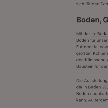
sich für den Sc
Boden, 
Mit der
Bode
Böden für unse
Futtermittel so
größten Kohlens
den Klimaschutz
Baustein für de
Die Ausstellung
die in Baden-W
Boden nachhalti
kann. Außerdem 