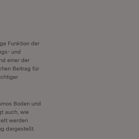
ige Funktion der
ngs- und
nd einer der
chen Beitrag für
chtiger
kosmos Boden und
t auch, wie
celt werden
g dargestellt.