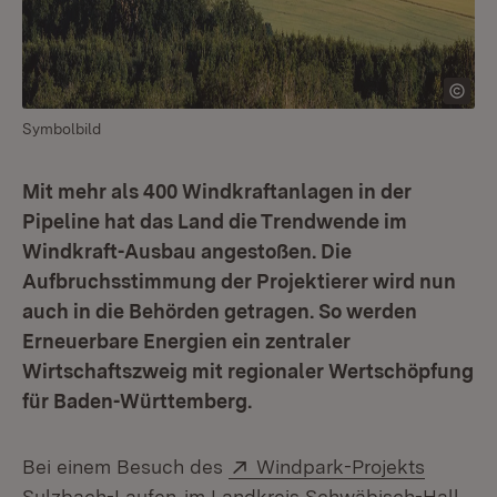
Symbolbild
Mit mehr als 400 Windkraftanlagen in der
Pipeline hat das Land die Trendwende im
Windkraft-Ausbau angestoßen. Die
Aufbruchsstimmung der Projektierer wird nun
auch in die Behörden getragen. So werden
Erneuerbare Energien ein zentraler
Wirtschaftszweig mit regionaler Wertschöpfung
für Baden-Württemberg.
Extern:
Bei einem Besuch des
Windpark-Projekts
(Öffnet in neuem Fenster)
Sulzbach-Laufen
im Landkreis Schwäbisch-Hall