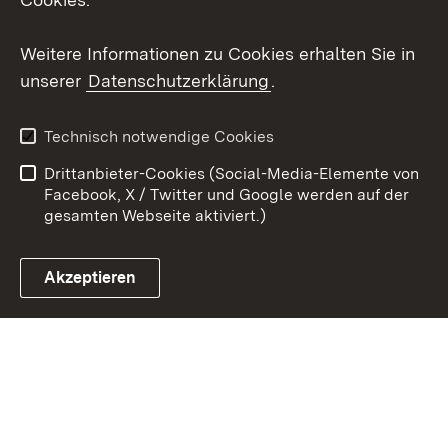
Youtube
Weitere Informationen zu Cookies erhalten Sie in
Zum 
unserer
Datenschutzerklärung
.
Kontakt
Datenschutz
Erklärung zur
Benutzungshinweise
Technisch notwendige Cookies
Barrierefreiheit
Drittanbieter-Cookies (Social-Media-Elemente von
Impressum
Cookies
Facebook, X / Twitter und Google werden auf der
gesamten Webseite aktiviert.)
Akzeptieren
Link zum Landesportal