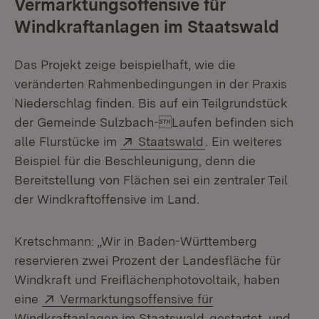
Vermarktungsoffensive für
Windkraftanlagen im Staatswald
Das Projekt zeige beispielhaft, wie die
veränderten Rahmenbedingungen in der Praxis
Niederschlag finden. Bis auf ein Teilgrundstück
der Gemeinde Sulzbach-Laufen befinden sich
Extern:
(Öffnet in neuem Fe
alle Flurstücke im
Staatswald
. Ein weiteres
Beispiel für die Beschleunigung, denn die
Bereitstellung von Flächen sei ein zentraler Teil
der Windkraftoffensive im Land.
Kretschmann: „Wir in Baden-Württemberg
reservieren zwei Prozent der Landesfläche für
Windkraft und Freiflächenphotovoltaik, haben
Extern:
eine
Vermarktungsoffensive für
Windkraftanlagen im Staatswald
gestartet, und