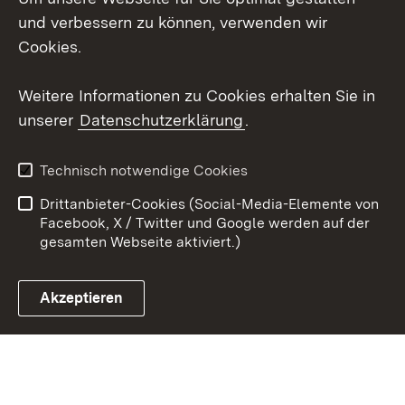
X / Twitter
und verbessern zu können, verwenden wir
Cookies.
Youtube
Weitere Informationen zu Cookies erhalten Sie in
Zum 
unserer
Datenschutzerklärung
.
Kontakt
Datenschutz
Erklärung zur
Benutzungshinweise
Technisch notwendige Cookies
Barrierefreiheit
Drittanbieter-Cookies (Social-Media-Elemente von
Impressum
Cookies
Facebook, X / Twitter und Google werden auf der
gesamten Webseite aktiviert.)
Akzeptieren
Link zum Landesportal