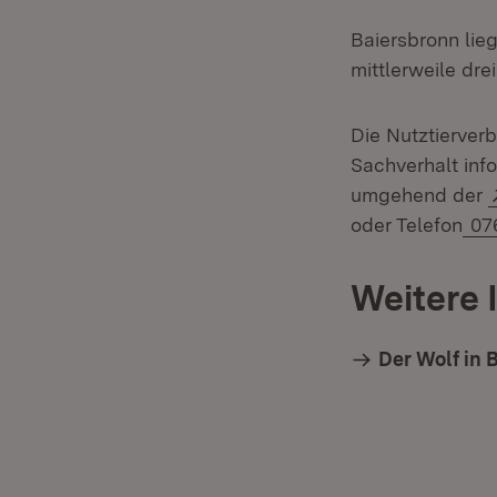
Baiersbronn lie
mittlerweile dr
Die Nutztierver
Sachverhalt inf
umgehend der
oder Telefon
076
Weitere 
Der Wolf in