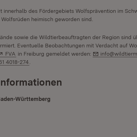
gt innerhalb des Fördergebiets Wolfsprävention im Sc
ei Wolfsrüden heimisch geworden sind.
bände sowie die Wildtierbeauftragten der Region sind 
ormiert. Eventuelle Beobachtungen mit Verdacht auf Wol
Extern:
(Öffnet in neuem Fenster)
E-Mail:
FVA
in Freiburg gemeldet werden:
info@wildtierm
1 4018-274
.
Informationen
 Baden-Württemberg