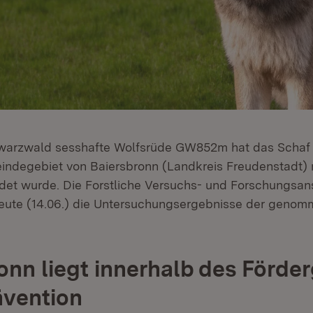
warzwald sesshafte Wolfsrüde GW852m hat das Schaf 
indegebiet von Baiersbronn (Landkreis Freudenstadt) 
det wurde. Die Forstliche Versuchs- und Forschungsans
 heute (14.06.) die Untersuchungsergebnisse der geno
onn liegt innerhalb des Förde
ävention