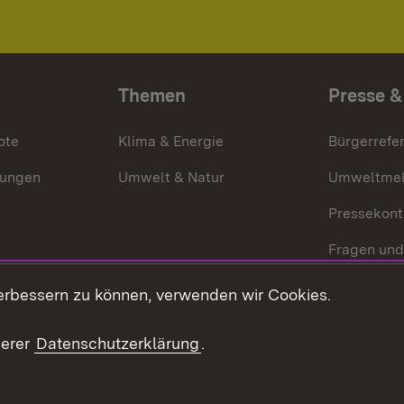
Themen
Presse &
ote
Klima & Energie
Bürgerrefer
ungen
Umwelt & Natur
Umweltmel
Pressekont
Fragen und
Mediathek
erbessern zu können, verwenden wir Cookies.
Kontakt un
serer
Datenschutzerklärung
.