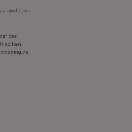
hwarzwald, wo
über den
f sollten
onitoring.de