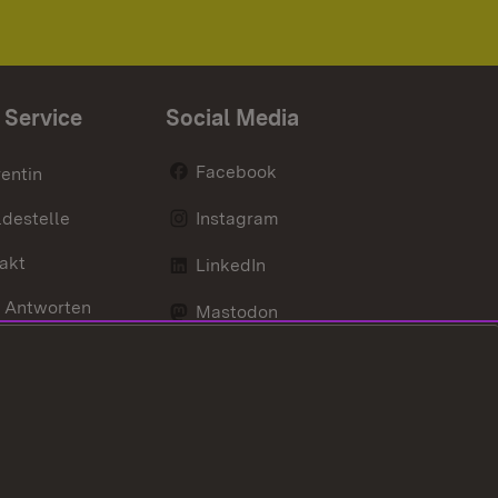
 Service
Social Media
Facebook
entin
destelle
Instagram
akt
LinkedIn
 Antworten
Mastodon
Social Wall
d Anfahrt
X / Twitter
Youtube