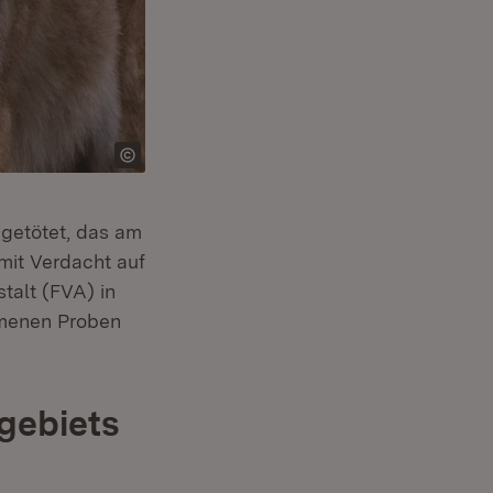
getötet, das am
mit Verdacht auf
talt (FVA) in
mmenen Proben
rgebiets