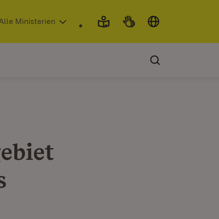
 in neuem Fenster)
Alle Ministerien
ebiet
s