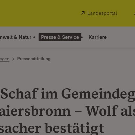
Extern:
Landesportal
(Öffnet
mwelt & Natur
Presse & Service
Karriere
ngen
Pressemitteilung
 Schaf im Gemeindeg
aiersbronn – Wolf al
sacher bestätigt