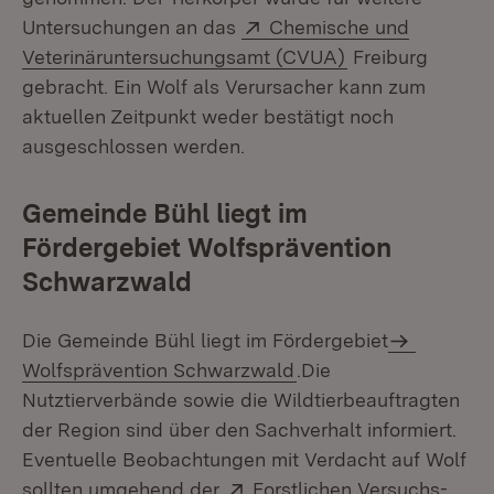
Extern:
Untersuchungen an das
Chemische und
(Öffnet in neuem
Veterinäruntersuchungsamt (CVUA)
Freiburg
gebracht. Ein Wolf als Verursacher kann zum
aktuellen Zeitpunkt weder bestätigt noch
ausgeschlossen werden.
Gemeinde Bühl liegt im
Fördergebiet Wolfsprävention
Schwarzwald
Die Gemeinde Bühl liegt im Fördergebiet
Wolfsprävention Schwarzwald
.Die
Nutztierverbände sowie die Wildtierbeauftragten
der Region sind über den Sachverhalt informiert.
Eventuelle Beobachtungen mit Verdacht auf Wolf
Extern:
sollten umgehend der
Forstlichen Versuchs-