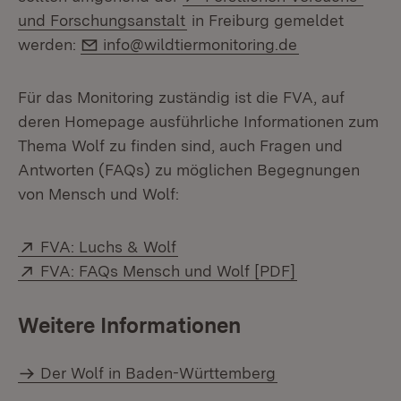
(Öffnet in neuem Fenster)
und Forschungsanstalt
in Freiburg gemeldet
E-Mail:
werden:
info@wildtiermonitoring.de
Für das Monitoring zuständig ist die FVA, auf
deren Homepage ausführliche Informationen zum
Thema Wolf zu finden sind, auch Fragen und
Antworten (FAQs) zu möglichen Begegnungen
von Mensch und Wolf:
Extern:
(Öffnet in neuem Fenster)
FVA: Luchs & Wolf
Extern:
(Öffnet in neu
FVA: FAQs Mensch und Wolf [PDF]
Weitere Informationen
Der Wolf in Baden-Württemberg