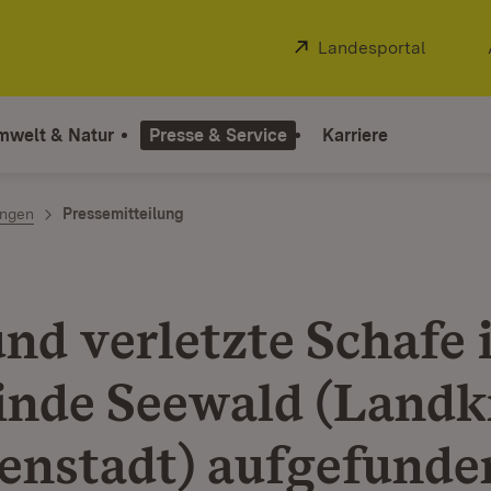
Extern:
Landesportal
(Öffnet
mwelt & Natur
Presse & Service
Karriere
ngen
Pressemitteilung
nd verletzte Schafe 
nde Seewald (Landk
enstadt) aufgefunde