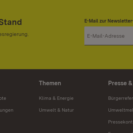
 Stand
E-Mail zur Newslett
esregierung.
Themen
Presse &
ote
Klima & Energie
Bürgerrefer
ungen
Umwelt & Natur
Umweltmel
Pressekont