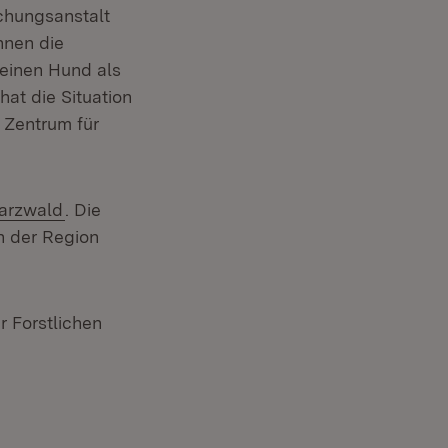
chungsanstalt
nnen die
 einen Hund als
hat die Situation
 Zentrum für
warzwald
. Die
n der Region
 Forstlichen
il: