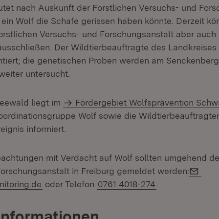
utet nach Auskunft der Forstlichen Versuchs- und Fors
s ein Wolf die Schafe gerissen haben könnte. Derzeit kö
orstlichen Versuchs- und Forschungsanstalt aber auch
ausschließen. Der Wildtierbeauftragte des Landkreises 
tiert; die genetischen Proben werden am Senckenberg
weiter untersucht.
eewald liegt im
Fördergebiet Wolfsprävention Sch
ordinationsgruppe Wolf sowie die Wildtierbeauftragte
eignis informiert.
achtungen mit Verdacht auf Wolf sollten umgehend der
E-Ma
orschungsanstalt in Freiburg gemeldet werden:
nitoring.de
oder Telefon
0761 4018-274
.
Informationen