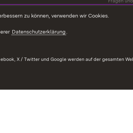
Fragen und
Mediathek
erbessern zu können, verwenden wir Cookies.
Kontakt un
serer
Datenschutzerklärung
.
ebook, X / Twitter und Google werden auf der gesamten Webs
Kontakt
Datenschutz
Erklärung zur Barrierefreiheit