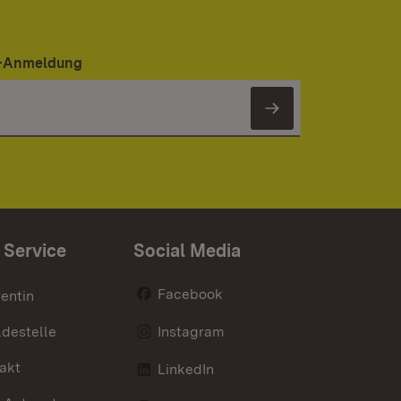
er-Anmeldung
Newsletter 
 Service
Social Media
Facebook
entin
destelle
Instagram
akt
LinkedIn