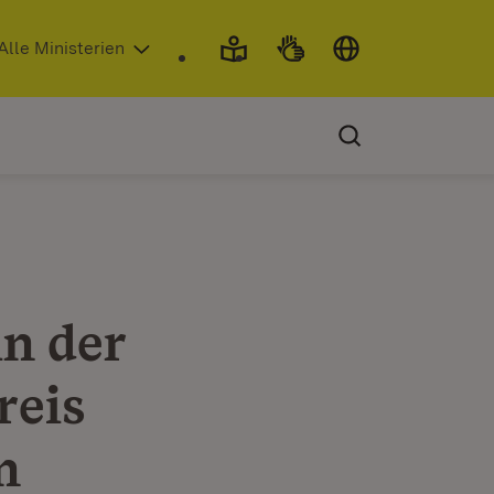
 in neuem Fenster)
Alle Ministerien
in der
reis
n