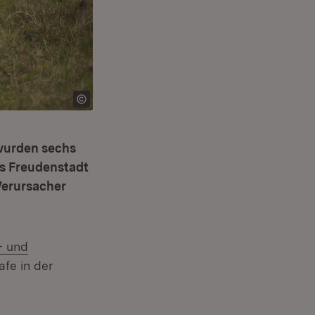
 wurden sechs
is Freudenstadt
Verursacher
- und
afe in der