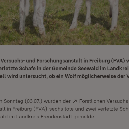
n Versuchs- und Forschungsanstalt in Freiburg (FVA)
verletzte Schafe in der Gemeinde Seewald im Landkre
ll wird untersucht, ob ein Wolf möglicherweise der 
Extern:
 Sonntag (03.07.) wurden der
Forstlichen Versuchs
(Öffnet in neuem Fenster)
lt in Freiburg (FVA)
sechs tote und zwei verletzte Sch
ld im Landkreis Freudenstadt gemeldet.