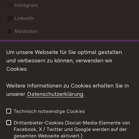
Instagram
LinkedIn
Mastodon
Social Wall
Um unsere Webseite für Sie optimal gestalten
X / Twitter
und verbessern zu können, verwenden wir
Cookies.
Youtube
Weitere Informationen zu Cookies erhalten Sie in
Zum 
unserer
Datenschutzerklärung
.
Kontakt
Datenschutz
Erklärung zur
Benutzungshinweise
Technisch notwendige Cookies
Barrierefreiheit
Drittanbieter-Cookies (Social-Media-Elemente von
Impressum
Cookies
Facebook, X / Twitter und Google werden auf der
gesamten Webseite aktiviert.)