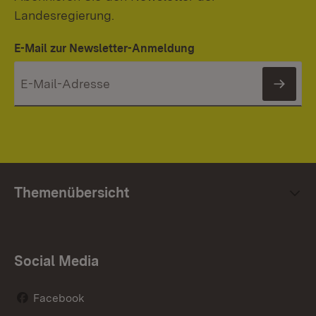
Landesregierung.
E-Mail zur Newsletter-Anmeldung
News
Themenübersicht
Social Media
Facebook