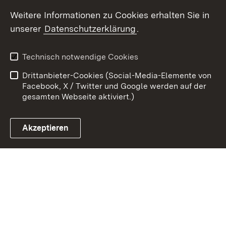
Weitere Informationen zu Cookies erhalten Sie in
Zum 
unserer
Datenschutzerklärung
.
Kontakt
Datenschutz
Erklärung zur
Benutzungshinweise
Technisch notwendige Cookies
Barrierefreiheit
Drittanbieter-Cookies (Social-Media-Elemente von
Impressum
Cookies
Facebook, X / Twitter und Google werden auf der
gesamten Webseite aktiviert.)
Akzeptieren
Link zum Landesportal