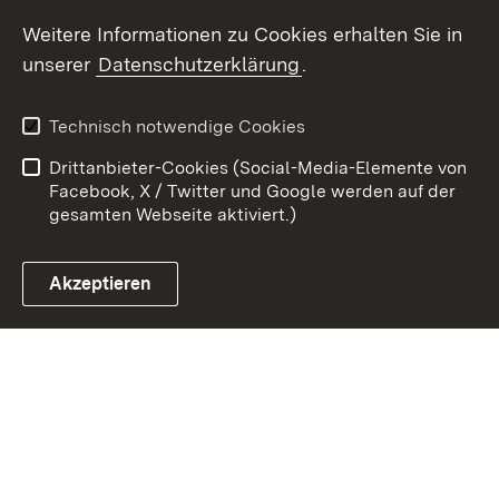
Weitere Informationen zu Cookies erhalten Sie in
Zum 
unserer
Datenschutzerklärung
.
Kontakt
Datenschutz
Erklärung zur
Benutzungshinweise
Technisch notwendige Cookies
Barrierefreiheit
Drittanbieter-Cookies (Social-Media-Elemente von
Impressum
Cookies
Facebook, X / Twitter und Google werden auf der
gesamten Webseite aktiviert.)
Akzeptieren
Link zum Landesportal