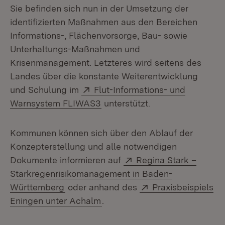
Sie befinden sich nun in der Umsetzung der
identifizierten Maßnahmen aus den Bereichen
Informations-, Flächenvorsorge, Bau- sowie
Unterhaltungs-Maßnahmen und
Krisenmanagement. Letzteres wird seitens des
Landes über die konstante Weiterentwicklung
Extern:
und Schulung im
Flut-Informations- und
(Öffnet in neuem Fenster)
Warnsystem FLIWAS3
unterstützt.
Kommunen können sich über den Ablauf der
Konzepterstellung und alle notwendigen
Extern:
Dokumente informieren auf
Regina Stark –
Starkregenrisikomanagement in Baden-
(Öffnet in neuem Fenster)
Extern:
Württemberg
oder anhand des
Praxisbeispiels
(Öffnet in neuem Fenster)
Eningen unter Achalm
.