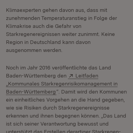
Klimaexperten gehen davon aus, dass mit
zunehmenden Temperaturanstieg in Folge der
Klimakrise auch die Gefahr von
Starkregenereignissen weiter zunimmt. Keine
Region in Deutschland kann davon
ausgenommen werden.
Noch im Jahr 2016 veröffentlichte das Land
Extern:
Baden-Württemberg den
Leitfaden
„Kommunales Starkregenrisikomanagement in
(Öffnet in neuem Fenster)
Baden-Württemberg
“. Damit wird den Kommunen
ein einheitliches Vorgehen an die Hand gegeben,
wie sie Risiken durch Starkregenereignisse
erkennen und ihnen begegnen können. „Das Land
ist sich seiner Verantwortung bewusst und
unterstützt das Erstellen derartiger Starkregen-