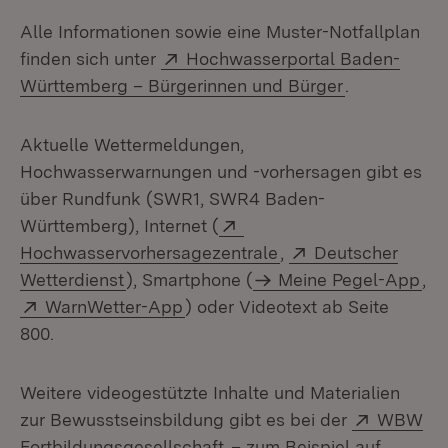
Alle Informationen sowie eine Muster-Notfallplan
Extern:
finden sich unter
Hochwasserportal Baden-
(Öffnet in n
Württemberg – Bürgerinnen und Bürger
.
Aktuelle Wettermeldungen,
Hochwasserwarnungen und -vorhersagen gibt es
über Rundfunk (SWR1, SWR4 Baden-
Extern:
Württemberg), Internet (
(Öffnet in neuem Fen
Extern:
Hochwasservorhersagezentrale
,
Deutscher
(Öffnet in neuem Fenster)
Wetterdienst
), Smartphone (
Meine Pegel-App
,
Extern:
(Öffnet in neuem Fenster)
WarnWetter-App
) oder Videotext ab Seite
800.
Weitere videogestützte Inhalte und Materialien
Extern:
zur Bewusstseinsbildung gibt es bei der
WBW
(Öffnet in neuem Fenster)
Fortbildungsgesellschaft
– zum Beispiel auf