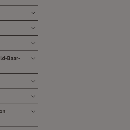
ld-Baar-
von