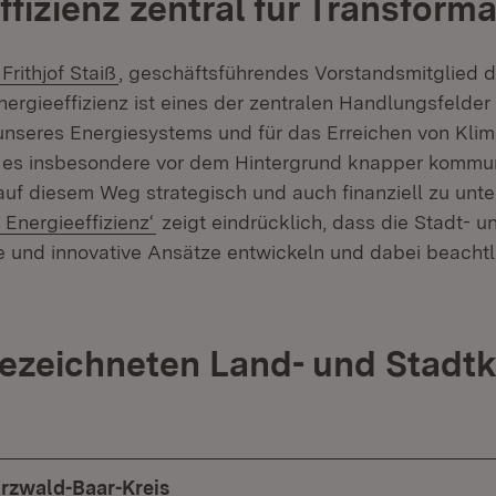
ffizienz zentral für Transforma
(Öffnet in neuem Fenster)
Frithjof Staiß
, geschäftsführendes Vorstandsmitglied 
Energieeffizienz ist eines der zentralen Handlungsfelder 
unseres Energiesystems und für das Erreichen von Klima
t es insbesondere vor dem Hintergrund knapper kommu
f diesem Weg strategisch und auch finanziell zu unte
n Energieeffizienz‘
zeigt eindrücklich, dass die Stadt- 
 und innovative Ansätze entwickeln und dabei beachtl
ezeichneten Land- und Stadtk
arzwald-Baar-Kreis