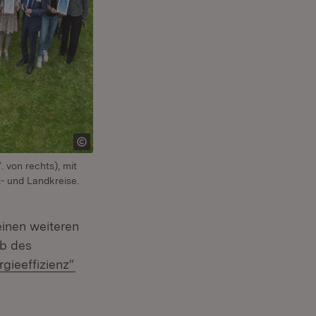
 von rechts), mit
- und Landkreise.
einen weiteren
rb des
rgieeffizienz“