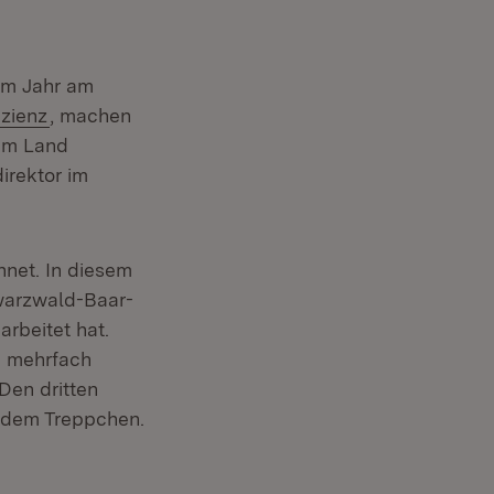
em Jahr am
izienz
, machen
 im Land
irektor im
hnet. In diesem
warzwald-Baar-
arbeitet hat.
n mehrfach
Den dritten
f dem Treppchen.