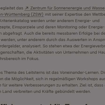
Extern:
egleitet das
Zentrum für Sonnenenergie und Wasser
(Öffnet in neuem Fenster)
en-Württemberg (ZSW)
mit seiner Expertise den Wettb
riterienkatalog werden unter anderem Energie- und
epte, Einsparziele und deren Monitoring oder Energie-
bgefragt. Auch die bereits messbaren Erfolge bei d
z werden, unter anderem durch das Auswerten in Ansp
ergelder, analysiert. So stehen etwa der Energieverb
egenschaften, die Aktivitäten von Unternehmen und Ha
hrsbereich im Fokus.
es Thema des Leitsterns ist das Voneinander-Lernen. D
n die Möglichkeit, sich in regelmäßigen Workshops a
für weitere Verbesserungen zu erhalten. Ziel ist, das
im Land verbreiten und Kräfte gebündelt werden.