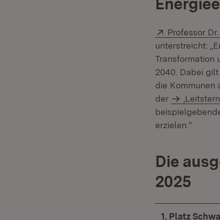
Energiee
Extern:
Professor Dr. 
unterstreicht: „
Transformation 
2040. Dabei gil
die Kommunen au
der
‚Leitster
beispielgebende
erzielen.“
Die ausg
2025
1. Platz Schw