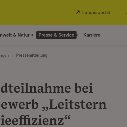
Extern:
Landesportal
(Öffnet
mwelt & Natur
Presse & Service
Karriere
ngen
Pressemitteilung
dteilnahme bei
ewerb „Leitstern
ieeffizienz“