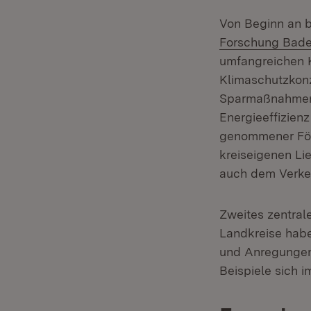
Von Beginn an b
Forschung Bad
umfangreichen K
Klimaschutzkonz
Sparmaßnahmen a
Energieeffizien
genommener Förd
kreiseigenen Li
auch dem Verke
Zweites zentral
Landkreise habe
und Anregungen 
Beispiele sich 