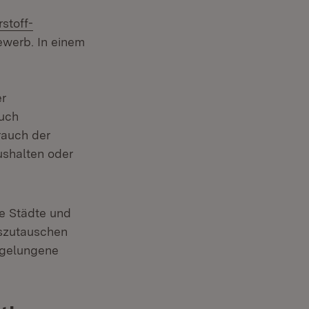
stoff-
ewerb. In einem
er
ruch
rauch der
ushalten oder
ie Städte und
uszutauschen
s gelungene