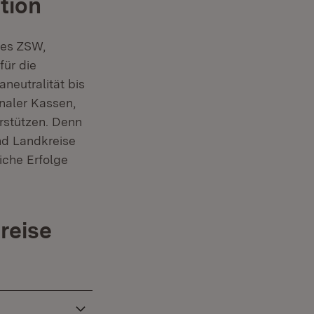
tion
des ZSW,
für die
neutralität bis
naler Kassen,
rstützen. Denn
und Landkreise
iche Erfolge
reise