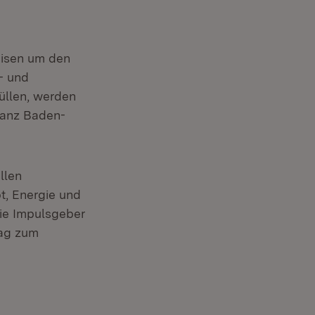
eisen um den
- und
füllen, werden
ganz Baden-
llen
bt, Energie und
Sie Impulsgeber
rag zum