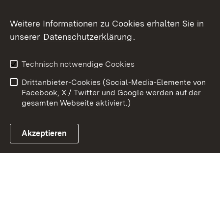
Weitere Informationen zu Cookies erhalten Sie in
Zum 
unserer
Datenschutzerklärung
.
Kontakt
Datenschutz
Erklärung zur
Benutzungshinweise
Technisch notwendige Cookies
Barrierefreiheit
Drittanbieter-Cookies (Social-Media-Elemente von
Impressum
Cookies
Facebook, X / Twitter und Google werden auf der
gesamten Webseite aktiviert.)
Akzeptieren
Link zum Landesportal