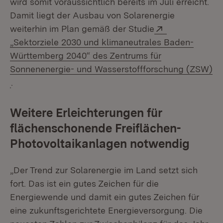
wird somit voraussichtlich bereits im Juli erreicht.
Damit liegt der Ausbau von Solarenergie
Extern:
weiterhin im Plan gemäß der Studie
„Sektorziele 2030 und klimaneutrales Baden-
Württemberg 2040“ des Zentrums für
Sonnenenergie- und Wasserstoffforschung (ZSW)
(Öffnet in neuem Fenster)
.
Weitere Erleichterungen für
flächenschonende Freiflächen-
Photovoltaikanlagen notwendig
„Der Trend zur Solarenergie im Land setzt sich
fort. Das ist ein gutes Zeichen für die
Energiewende und damit ein gutes Zeichen für
eine zukunftsgerichtete Energieversorgung. Die