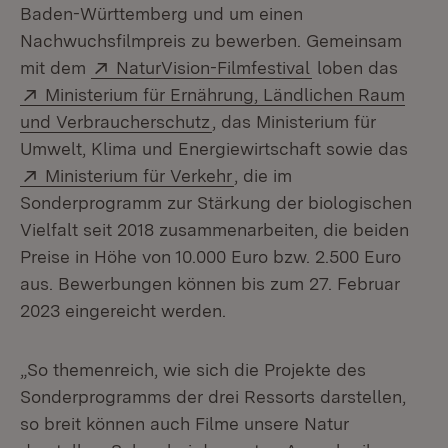
Baden-Württemberg und um einen
Nachwuchsfilmpreis zu bewerben. Gemeinsam
Extern:
(Öffnet in neuem
mit dem
NaturVision-Filmfestival
loben das
Extern:
Ministerium für Ernährung, Ländlichen Raum
(Öffnet in neuem Fenster)
und Verbraucherschutz
, das Ministerium für
Umwelt, Klima und Energiewirtschaft sowie das
Extern:
(Öffnet in neuem Fenster)
Ministerium für Verkehr
, die im
Sonderprogramm zur Stärkung der biologischen
Vielfalt seit 2018 zusammenarbeiten, die beiden
Preise in Höhe von 10.000 Euro bzw. 2.500 Euro
aus. Bewerbungen können bis zum 27. Februar
2023 eingereicht werden.
„So themenreich, wie sich die Projekte des
Sonderprogramms der drei Ressorts darstellen,
so breit können auch Filme unsere Natur