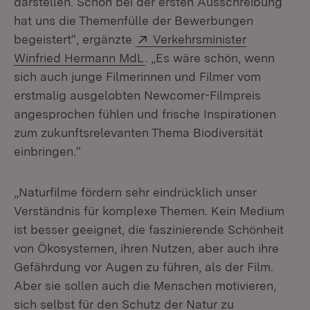
darstellen. Schon bei der ersten Ausschreibung
hat uns die Themenfülle der Bewerbungen
Extern:
begeistert“, ergänzte
Verkehrsminister
(Öffnet in neuem Fenster)
Winfried Hermann MdL
. „Es wäre schön, wenn
sich auch junge Filmerinnen und Filmer vom
erstmalig ausgelobten Newcomer-Filmpreis
angesprochen fühlen und frische Inspirationen
zum zukunftsrelevanten Thema Biodiversität
einbringen.“
„Naturfilme fördern sehr eindrücklich unser
Verständnis für komplexe Themen. Kein Medium
ist besser geeignet, die faszinierende Schönheit
von Ökosystemen, ihren Nutzen, aber auch ihre
Gefährdung vor Augen zu führen, als der Film.
Aber sie sollen auch die Menschen motivieren,
sich selbst für den Schutz der Natur zu