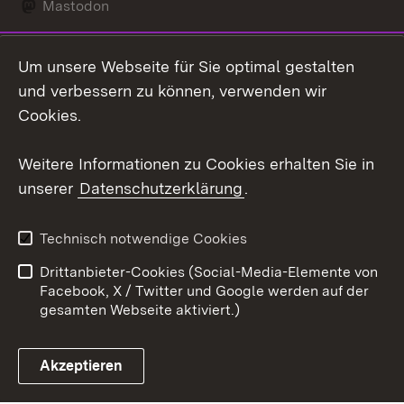
Mastodon
Social Wall
Um unsere Webseite für Sie optimal gestalten
X / Twitter
und verbessern zu können, verwenden wir
Cookies.
Youtube
Weitere Informationen zu Cookies erhalten Sie in
Zum 
unserer
Datenschutzerklärung
.
Kontakt
Datenschutz
Erklärung zur
Benutzungshinweise
Technisch notwendige Cookies
Barrierefreiheit
Drittanbieter-Cookies (Social-Media-Elemente von
Impressum
Cookies
Facebook, X / Twitter und Google werden auf der
gesamten Webseite aktiviert.)
Akzeptieren
Link zum Landesportal