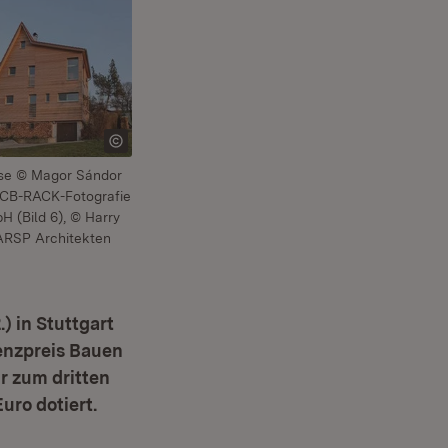
eise © Magor Sándor
© CB-RACK-Fotografie
H (Bild 6), © Harry
 ARSP Architekten
 in Stuttgart
enzpreis Bauen
r zum dritten
uro dotiert.