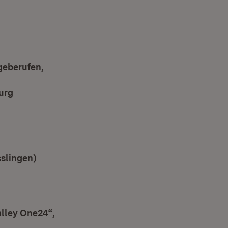
geberufen,
urg
sslingen)
lley One24“,