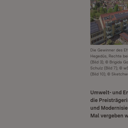
Die Gewinner des Ef
Hegedűs, Rechte bei
(Bild 3); © Brigida 
Schulz (Bild 7); © w
(Bild 10); © Sketchw
Umwelt- und Ene
die Preisträger
und Modernisier
Mal vergeben wu