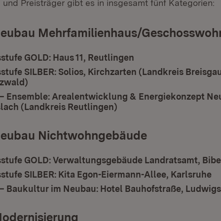
 und Preisträger gibt es in insgesamt fünf Kategorien:
Neubau Mehrfamilienhaus/Geschosswo
stufe GOLD: Haus 11, Reutlingen
tufe SILBER: Solios, Kirchzarten (Landkreis Breisga
zwald)
 – Ensemble: Arealentwicklung & Energiekonzept Neu
lach (Landkreis Reutlingen)
Neubau Nichtwohngebäude
stufe GOLD: Verwaltungsgebäude Landratsamt, Bib
stufe SILBER: Kita Egon-Eiermann-Allee, Karlsruhe
 – Baukultur im Neubau: Hotel Bauhofstraße, Ludwig
Modernisierung