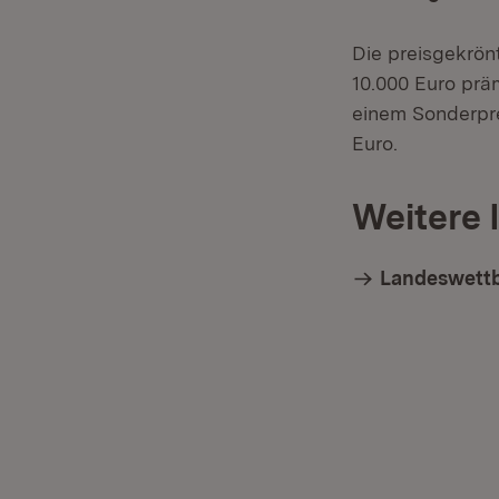
Die preisgekrön
10.000 Euro präm
einem Sonderpre
Euro.
Weitere 
Landeswettb