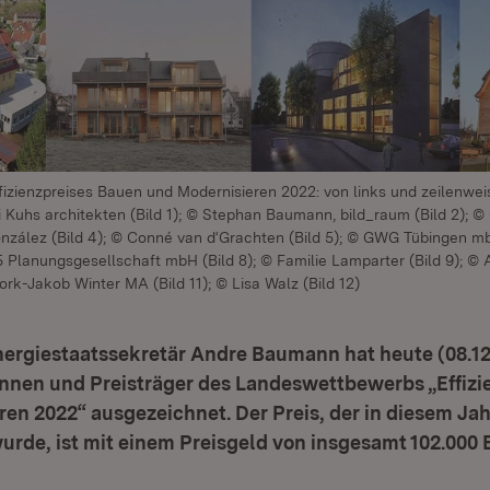
fizienzpreises Bauen und Modernisieren 2022: von links und zeilenw
 Kuhs architekten (Bild 1); © Stephan Baumann, bild_raum (Bild 2); 
González (Bild 4); © Conné van d‘Grachten (Bild 5); © GWG Tübingen mb
5 Planungsgesellschaft mbH (Bild 8); © Familie Lamparter (Bild 9); ©
ork-Jakob Winter MA (Bild 11); © Lisa Walz (Bild 12)
rgiestaatssekretär Andre Baumann hat heute (08.12.)
innen und Preisträger des Landeswettbewerbs „Effizi
en 2022“ ausgezeichnet. Der Preis, der in diesem Jah
rde, ist mit einem Preisgeld von insgesamt 102.000 E