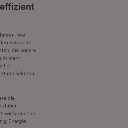
ffizient
fahren, wie
den Folgen für
ten, die unsere
aum mehr
eitig
 Staatssekretär
ere die
t daher
, wir brauchen
enig Energie