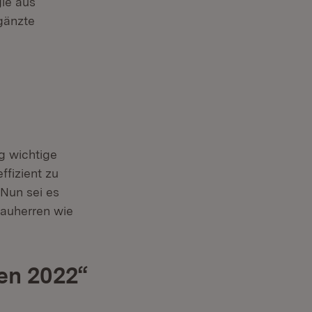
gie aus
gänzte
eg wichtige
ffizient zu
Nun sei es
Bauherren wie
ren 2022“