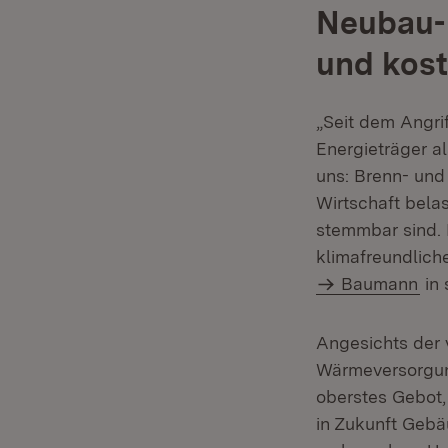
Neubau- 
und kos
„Seit dem Angri
Energieträger a
uns: Brenn- und
Wirtschaft bela
stemmbar sind. E
klimafreundliche
Baumann
in 
Angesichts der 
Wärmeversorgung
oberstes Gebot,
in Zukunft Gebäu