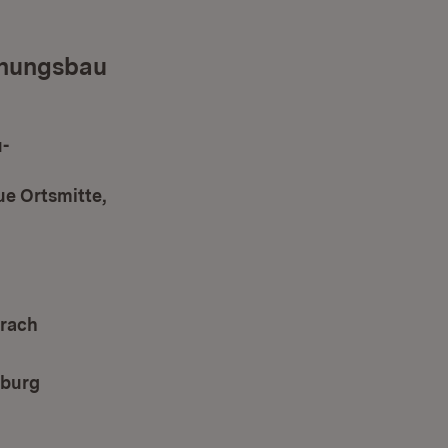
hnungsbau
u-
e Ortsmitte,
erach
sburg