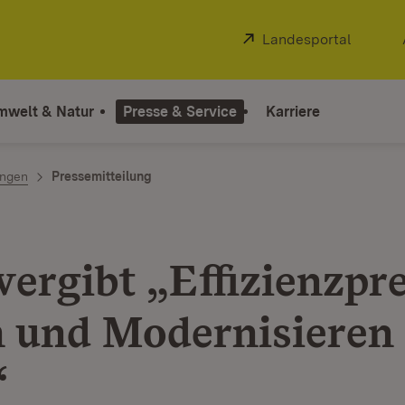
Extern:
Landesportal
(Öffnet
mwelt & Natur
Presse & Service
Karriere
ngen
Pressemitteilung
vergibt „Effizienzpre
 und Modernisieren
“