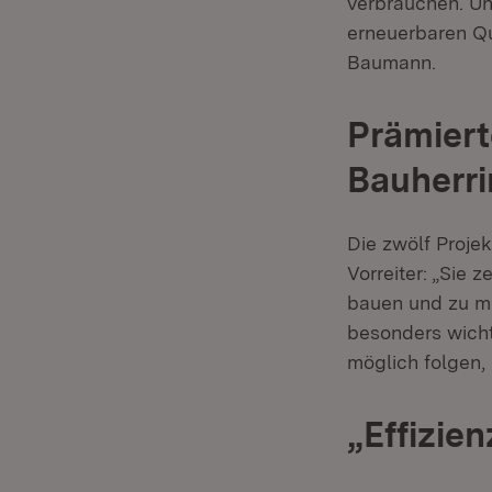
verbrauchen. Un
erneuerbaren Q
Baumann.
Prämierte
Bauherr
Die zwölf Projek
Vorreiter: „Sie 
bauen und zu mo
besonders wicht
möglich folgen, 
„Effizie