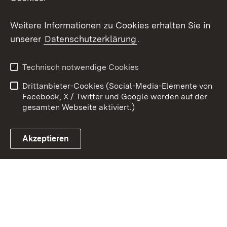
Youtube
Weitere Informationen zu Cookies erhalten Sie in
Zum 
unserer
Datenschutzerklärung
.
Kontakt
Datenschutz
Erklärung zur
Benutzungshinweise
Technisch notwendige Cookies
Barrierefreiheit
Drittanbieter-Cookies (Social-Media-Elemente von
Impressum
Cookies
Facebook, X / Twitter und Google werden auf der
gesamten Webseite aktiviert.)
Akzeptieren
Link zum Landesportal