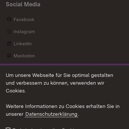
Social Media
Facebook
Instagram
LinkedIn
Mastodon
Social Wall
Um unsere Webseite für Sie optimal gestalten
X / Twitter
und verbessern zu können, verwenden wir
Cookies.
Youtube
Weitere Informationen zu Cookies erhalten Sie in
Zum 
unserer
Datenschutzerklärung
.
Kontakt
Datenschutz
Erklärung zur
Benutzungshinweise