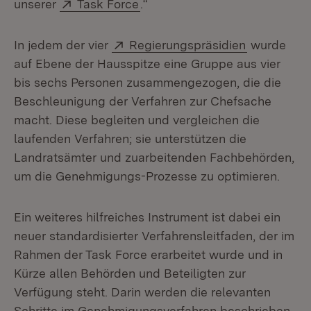
Extern:
(Öffnet in neuem Fenster)
unserer
Task Force
.“
Extern:
(Öffnet in 
In jedem der vier
Regierungspräsidien
wurde
auf Ebene der Hausspitze eine Gruppe aus vier
bis sechs Personen zusammengezogen, die die
Beschleunigung der Verfahren zur Chefsache
macht. Diese begleiten und vergleichen die
laufenden Verfahren; sie unterstützen die
Landratsämter und zuarbeitenden Fachbehörden,
um die Genehmigungs-Prozesse zu optimieren.
Ein weiteres hilfreiches Instrument ist dabei ein
neuer standardisierter Verfahrensleitfaden, der im
Rahmen der Task Force erarbeitet wurde und in
Kürze allen Behörden und Beteiligten zur
Verfügung steht. Darin werden die relevanten
Schritte im Genehmigungsverfahren beschrieben