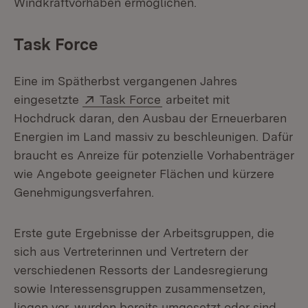
Windkraftvorhaben ermöglichen.
Task Force
Eine im Spätherbst vergangenen Jahres
Extern:
(Öffnet in neuem Fenster)
eingesetzte
Task Force
arbeitet mit
Hochdruck daran, den Ausbau der Erneuerbaren
Energien im Land massiv zu beschleunigen. Dafür
braucht es Anreize für potenzielle Vorhabenträger
wie Angebote geeigneter Flächen und kürzere
Genehmigungsverfahren.
Erste gute Ergebnisse der Arbeitsgruppen, die
sich aus Vertreterinnen und Vertretern der
verschiedenen Ressorts der Landesregierung
sowie Interessensgruppen zusammensetzen,
liegen vor, wurden bereits umgesetzt oder sind