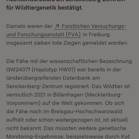
für Wildtiergenetik bestätigt.
Extern:
Damals waren der
Forstlichen Versuchungs-
(Öffnet in neuem Fenst
und Forschungsanstalt (FVA)
in Freiburg
insgesamt sieben tote Ziegen gemeldet worden.
Die Fähe mit der wissenschaftlichen Bezeichnung
GW2407f (Haplotyp HW01) war bereits in der
länderübergreifenden Datenbank am
Senckenberg-Zentrum registriert. Das Wildtier ist
vermutlich 2021 in Billenhagen (Mecklenburg-
Vorpommern) auf die Welt gekommen. Ob sich
die Fähe noch im Breisgau-Hochschwarzwald
aufhält oder schon weitergezogen ist, ist aktuell
nicht bekannt. Das müssten weitere genetische
Monitoring-Ergebnisse, beispielsweise durch Kot