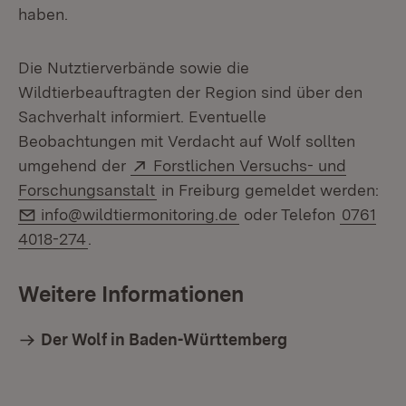
haben.
Die Nutztierverbände sowie die
Wildtierbeauftragten der Region sind über den
Sachverhalt informiert. Eventuelle
Beobachtungen mit Verdacht auf Wolf sollten
Extern:
umgehend der
Forstlichen Versuchs- und
(Öffnet in neuem Fenster)
Forschungsanstalt
in Freiburg gemeldet werden:
E-Mail:
info@wildtiermonitoring.de
oder Telefon
0761
4018-274
.
Weitere Informationen
Der Wolf in Baden-Württemberg