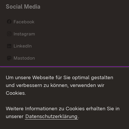
Social Media
Facebook
Instagram
LinkedIn
Mastodon
Social Wall
Um unsere Webseite für Sie optimal gestalten
X / Twitter
und verbessern zu können, verwenden wir
Cookies.
Youtube
Weitere Informationen zu Cookies erhalten Sie in
Zum 
unserer
Datenschutzerklärung
.
Kontakt
Datenschutz
Erklärung zur
Benutzungshinweise