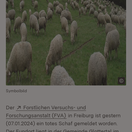
Symbolbild
Extern:
Der
Forstlichen Versuchs- und
(Öffnet in neuem Fenster)
Forschungsanstalt (FVA)
in Freiburg ist gestern
(07.01.2024) ein totes Schaf gemeldet worden.
Der Fundort liegt in der Gemeinde Glottertal im