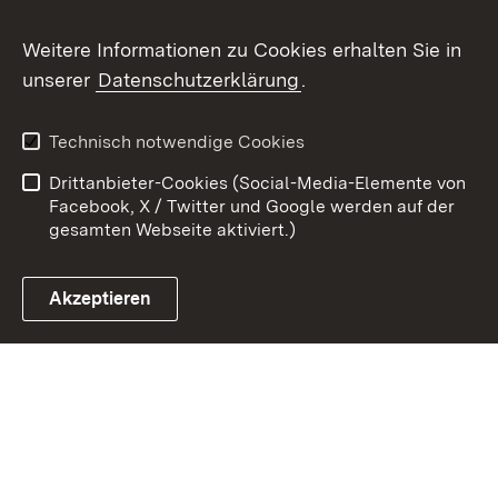
Weitere Informationen zu Cookies erhalten Sie in
Zum 
unserer
Datenschutzerklärung
.
Kontakt
Datenschutz
Erklärung zur
Benutzungshinweise
Technisch notwendige Cookies
Barrierefreiheit
Drittanbieter-Cookies (Social-Media-Elemente von
Impressum
Cookies
Facebook, X / Twitter und Google werden auf der
gesamten Webseite aktiviert.)
Akzeptieren
Link zum Landesportal