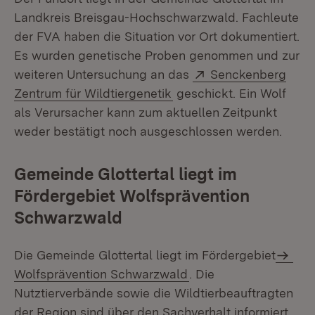
Landkreis Breisgau-Hochschwarzwald. Fachleute
der FVA haben die Situation vor Ort dokumentiert.
Es wurden genetische Proben genommen und zur
Extern:
weiteren Untersuchung an das
Senckenberg
(Öffnet in neuem Fenster
Zentrum für Wildtiergenetik
geschickt. Ein Wolf
als Verursacher kann zum aktuellen Zeitpunkt
weder bestätigt noch ausgeschlossen werden.
Gemeinde Glottertal liegt im
Fördergebiet Wolfsprävention
Schwarzwald
Die Gemeinde Glottertal liegt im Fördergebiet
Wolfsprävention Schwarzwald
. Die
Nutztierverbände sowie die Wildtierbeauftragten
der Region sind über den Sachverhalt informiert.