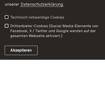
Zum 
unserer
Datenschutzerklärung
.
Kontakt
Datenschutz
Erklärung zur
Benutzungshinweise
Technisch notwendige Cookies
Barrierefreiheit
Drittanbieter-Cookies (Social-Media-Elemente von
Impressum
Cookies
Facebook, X / Twitter und Google werden auf der
gesamten Webseite aktiviert.)
Akzeptieren
Link zum Landesportal