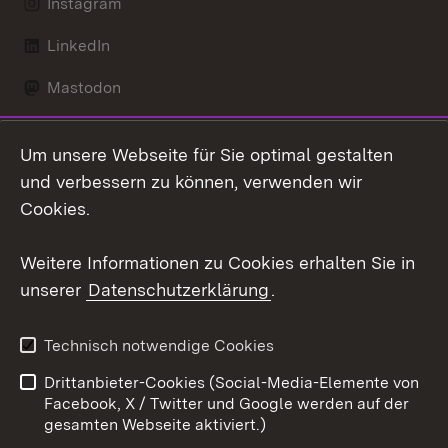
Instagram
LinkedIn
Mastodon
Social Wall
Um unsere Webseite für Sie optimal gestalten
X / Twitter
und verbessern zu können, verwenden wir
Cookies.
Youtube
Weitere Informationen zu Cookies erhalten Sie in
Zum 
unserer
Datenschutzerklärung
.
Kontakt
Datenschutz
Erklärung zur
Benutzungshinweise
Technisch notwendige Cookies
Barrierefreiheit
Drittanbieter-Cookies (Social-Media-Elemente von
Impressum
Cookies
Facebook, X / Twitter und Google werden auf der
gesamten Webseite aktiviert.)