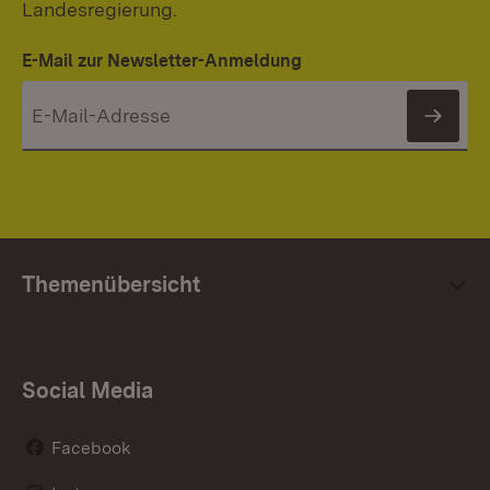
Landesregierung.
E-Mail zur Newsletter-Anmeldung
News
Themenübersicht
Social Media
Facebook