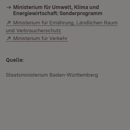
Ministerium für Umwelt, Klima und
Energiewirtschaft: Sonderprogramm
Extern:
Ministerium für Ernährung, Ländlichen Raum
(Öffnet in neuem Fenster)
und Verbraucherschutz
Extern:
(Öffnet in neuem Fenster)
Ministerium für Verkehr
Quelle:
Staatsministerium Baden-Württemberg