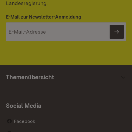
Landesregierung.
E-Mail zur Newsletter-Anmeldung
News
Themenübersicht
Social Media
Facebook