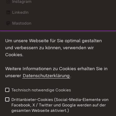
Instagram
LinkedIn
Mastodon
Social Wall
Um unsere Webseite für Sie optimal gestalten
X / Twitter
und verbessern zu können, verwenden wir
Cookies.
Youtube
Weitere Informationen zu Cookies erhalten Sie in
Zum 
unserer
Datenschutzerklärung
.
Kontakt
Datenschutz
Erklärung zur
Benutzungshinweise
Technisch notwendige Cookies
Barrierefreiheit
Drittanbieter-Cookies (Social-Media-Elemente von
Impressum
Cookies
Facebook, X / Twitter und Google werden auf der
gesamten Webseite aktiviert.)