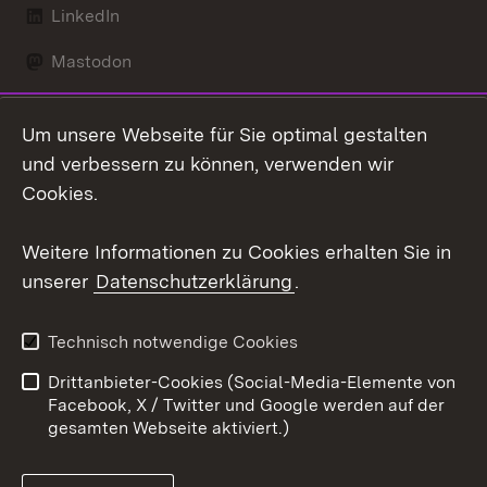
LinkedIn
Mastodon
Social Wall
Um unsere Webseite für Sie optimal gestalten
X / Twitter
und verbessern zu können, verwenden wir
Cookies.
Youtube
Weitere Informationen zu Cookies erhalten Sie in
Zum 
unserer
Datenschutzerklärung
.
Kontakt
Datenschutz
Erklärung zur
Benutzungshinweise
Technisch notwendige Cookies
Barrierefreiheit
Drittanbieter-Cookies (Social-Media-Elemente von
Impressum
Cookies
Facebook, X / Twitter und Google werden auf der
gesamten Webseite aktiviert.)