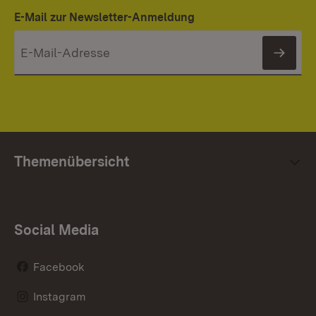
E-Mail zur Newsletter-Anmeldung
News
Themenübersicht
Social Media
Facebook
Instagram