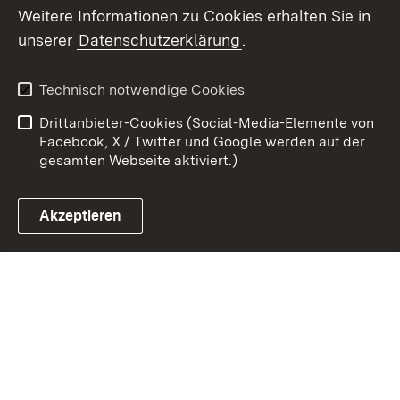
Weitere Informationen zu Cookies erhalten Sie in
Zum 
unserer
Datenschutzerklärung
.
Kontakt
Datenschutz
Erklärung zur
Benutzungshinweise
Technisch notwendige Cookies
Barrierefreiheit
Drittanbieter-Cookies (Social-Media-Elemente von
Impressum
Cookies
Facebook, X / Twitter und Google werden auf der
gesamten Webseite aktiviert.)
Akzeptieren
Link zum Landesportal