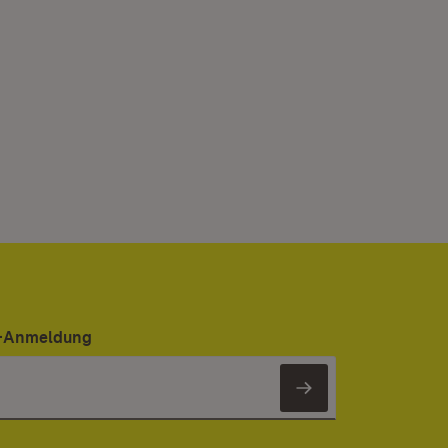
er-Anmeldung
Newsletter 