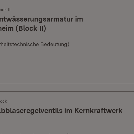
ock II
-Entwässerungsarmatur im
im (Block II)
erheitstechnische Bedeutung)
ock I
Abblaseregelventils im Kernkraftwerk