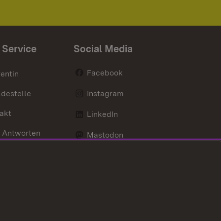
 Service
Social Media
Facebook
entin
destelle
Instagram
akt
LinkedIn
 Antworten
Mastodon
Social Wall
d Anfahrt
X / Twitter
Youtube