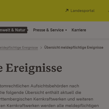
Extern:
Landesportal
(Öffnet
mwelt & Natur
Presse & Service
Karriere
ldepflichtige Ereignisse
Übersicht meldepflichtige Ereignisse
e Ereignisse
atomrechtlichen Aufsichtsbehörden nach
ie folgende Übersicht enthält aktuell die
ürttembergischen Kernkraftwerken und weiteren
den Kernkraftwerken werden alle meldepflichtigen