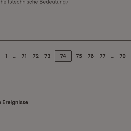
erheitstechnische Bedeutung)
…
…
1
Zur Seite
71
Zur Seite
72
Zur Seite
73
Zur Seite
74
Zur Seite
75
Zur Seite
76
Zur Seite
77
79
 Ereignisse