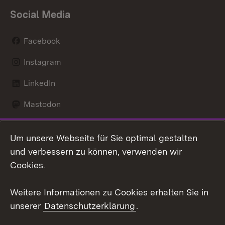
Social Media
Facebook
Instagram
LinkedIn
Mastodon
Social Wall
Um unsere Webseite für Sie optimal gestalten
X / Twitter
und verbessern zu können, verwenden wir
Cookies.
Youtube
Weitere Informationen zu Cookies erhalten Sie in
Zum 
unserer
Datenschutzerklärung
.
Kontakt
Datenschutz