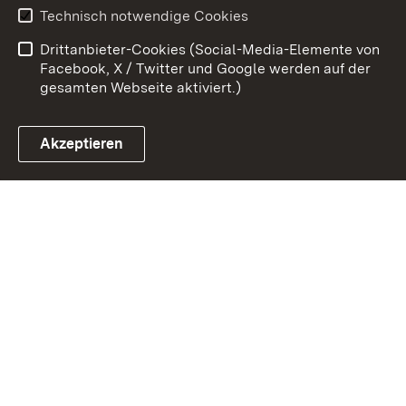
Erklärung zur
Benutzungshinweise
Technisch notwendige Cookies
Barrierefreiheit
Drittanbieter-Cookies (Social-Media-Elemente von
Impressum
Cookies
Facebook, X / Twitter und Google werden auf der
gesamten Webseite aktiviert.)
Akzeptieren
Link zum Landesportal