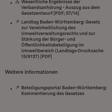
Download:
Wesentliche Ergebnisse der
Verbandsanhörung - Auszug aus dem
Gesetzentwurf [PDF; 07/14]
(Öffnet in neue
Extern:
Landtag Baden-Württemberg: Gesetz
zur Vereinheitlichung des
Umweltverwaltungsrechts und zur
Stärkung der Bürger- und
Öffentlichkeitsbeteiligung im
Umweltbereich (Landtags-Drucksache
15/6137) [PDF]
(Öffnet in neuem Fenster)
Weitere Informationen
Extern:
Beteiligungsportal Baden-Württemberg:
Kommentierung des Gesetzes
(Öffnet in n