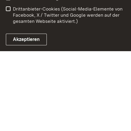
Barrierefreiheit
Drittanbieter-Cookies (Social-Media-Elemente von
Impressum
Cookies
Facebook, X / Twitter und Google werden auf der
gesamten Webseite aktiviert.)
Akzeptieren
Link zum Landesportal