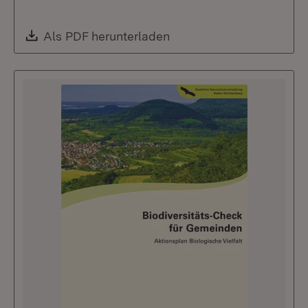
Download:
Als PDF herunterladen
(Öffnet in neuem Fenste