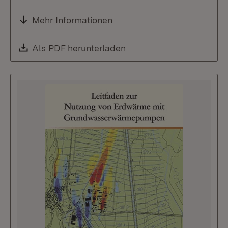
Mehr Informationen
Download:
Als PDF herunterladen
(Öffnet in neuem Fenste