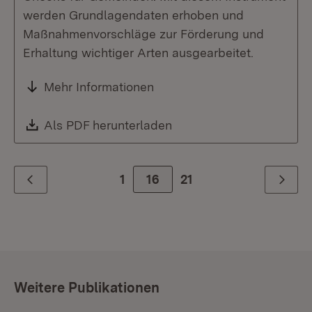
werden Grundlagendaten erhoben und
Maßnahmenvorschläge zur Förderung und
Erhaltung wichtiger Arten ausgearbeitet.
Mehr Informationen
Download:
Als PDF herunterladen
(Öffnet in neuem Fenste
1
Zur Seite
16
21
Zurück
Weiter
Weitere Publikationen