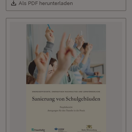
Download:
Als PDF herunterladen
(Öffnet in neuem Fenste