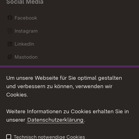
Social Media
Facebook
Instagram
LinkedIn
Mastodon
Social Wall
Um unsere Webseite für Sie optimal gestalten
X / Twitter
und verbessern zu können, verwenden wir
Cookies.
Youtube
Weitere Informationen zu Cookies erhalten Sie in
Zum 
unserer
Datenschutzerklärung
.
Kontakt
Datenschutz
Erklärung zur
Benutzungshinweise
Technisch notwendige Cookies