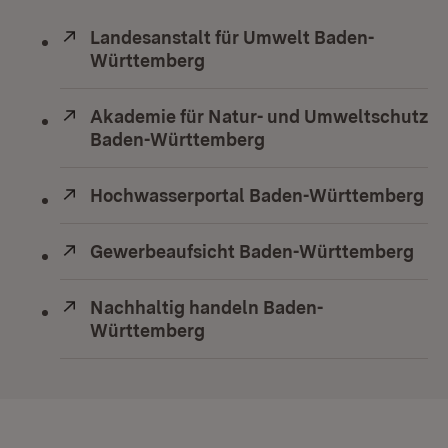
Extern:
Landesanstalt für Umwelt Baden-
Württemberg
(Öffnet in neuem Fenster)
Extern:
Akademie für Natur- und Umweltschutz
Baden-Württemberg
(Öffnet in neuem Fens
Extern:
Hochwasserportal Baden-Württemberg
(Ö
Extern:
Gewerbeaufsicht Baden-Württemberg
(Öf
Extern:
Nachhaltig handeln Baden-
Württemberg
(Öffnet in neuem Fenster)