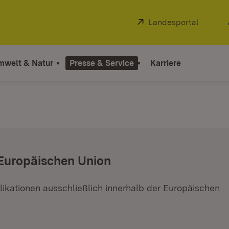
Extern:
Landesportal
(Öffnet
mwelt & Natur
Presse & Service
Karriere
 Europäischen Union
ikationen ausschließlich innerhalb der Europäischen