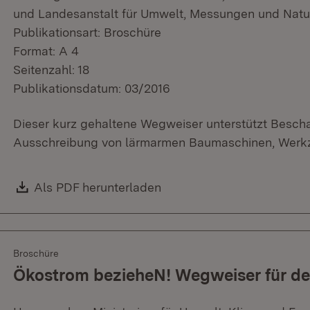
und Landesanstalt für Umwelt, Messungen und Na
Publikationsart: Broschüre
Format: A 4
Seitenzahl: 18
Publikationsdatum: 03/2016
Dieser kurz gehaltene Wegweiser unterstützt Besch
Ausschreibung von lärmarmen Baumaschinen, Werk
Download:
Als PDF herunterladen
(Öffnet in neuem Fenster)
Broschüre
Ökostrom bezieheN! Wegweiser für de