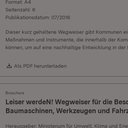
Format: A4
Seitenzahl: 6
Publikationsdatum: 07/2016
Dieser kurz gehaltene Wegweiser gibt Kommunen ein
Maßnahmen und Instrumente, die innerhalb der Komm
können, um auf eine nachhaltige Entwicklung in de
Download:
Als PDF herunterladen
(Öffnet in neuem Fenster)
Broschüre
Leiser werdeN! Wegweiser für die Be
Baumaschinen, Werkzeugen und Fahr
Herausgeber: Ministerium für Umwelt, Klima und En