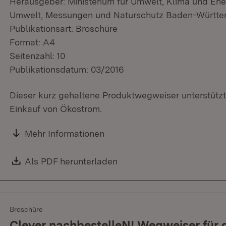
Herausgeber: Ministerium für Umwelt, Klima und Ene
Umwelt, Messungen und Naturschutz Baden-Württ
Publikationsart: Broschüre
Format: A4
Seitenzahl: 10
Publikationsdatum: 03/2016
Dieser kurz gehaltene Produktwegweiser unterstüt
Einkauf von Ökostrom.
Mehr Informationen
Download:
Als PDF herunterladen
(Öffnet in neuem Fenster)
Broschüre
Clever nachbestelleN! Wegweiser für 