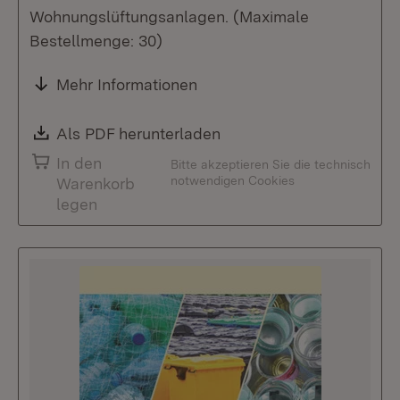
Wohnungslüftungsanlagen. (Maximale
Bestellmenge: 30)
Mehr Informationen
Download:
Als PDF herunterladen
(Öffnet in neuem Fenste
In den
Bitte akzeptieren Sie die technisch
notwendigen Cookies
Warenkorb
legen