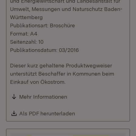
und Energiewirtschaft und Landesanstalt für
Umwelt, Messungen und Naturschutz Baden-
Württemberg
Publikationsart: Broschüre
Format: A4
Seitenzahl: 10
Publikationsdatum: 03/2016
Dieser kurz gehaltene Produktwegweiser
unterstützt Beschaffer in Kommunen beim
Einkauf von Ökostrom.
Mehr Informationen
Download:
Als PDF herunterladen
(Öffnet in neuem Fenste