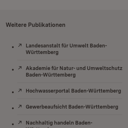
Weitere Publikationen
Extern:
Landesanstalt für Umwelt Baden-
Württemberg
(Öffnet in neuem Fenster)
Extern:
Akademie für Natur- und Umweltschutz
Baden-Württemberg
(Öffnet in neuem Fens
Extern:
Hochwasserportal Baden-Württemberg
(Ö
Extern:
Gewerbeaufsicht Baden-Württemberg
(Öf
Extern:
Nachhaltig handeln Baden-