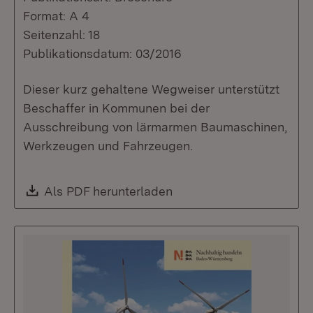
Format: A 4
Seitenzahl: 18
Publikationsdatum: 03/2016
Dieser kurz gehaltene Wegweiser unterstützt
Beschaffer in Kommunen bei der
Ausschreibung von lärmarmen Baumaschinen,
Werkzeugen und Fahrzeugen.
Download:
Als PDF herunterladen
(Öffnet in neuem Fenste