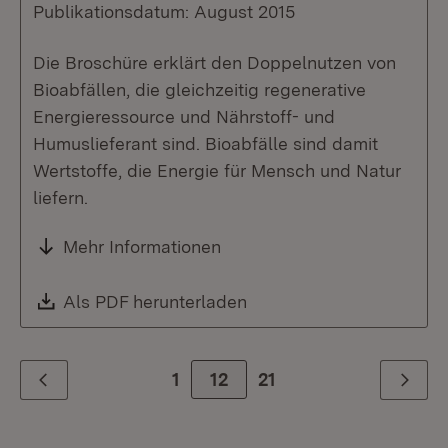
Publikationsdatum: August 2015
Die Broschüre erklärt den Doppelnutzen von
Bioabfällen, die gleichzeitig regenerative
Energieressource und Nährstoff- und
Humuslieferant sind. Bioabfälle sind damit
Wertstoffe, die Energie für Mensch und Natur
liefern.
Mehr Informationen
Download:
Als PDF herunterladen
(Öffnet in neuem Fenste
1
Zur Seite
12
21
Zurück
Weiter