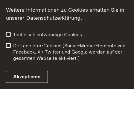
Weitere Informationen zu Cookies erhalten Sie in
Zum 
unserer
Datenschutzerklärung
.
Kontakt
Datenschutz
Erklärung zur
Benutzungshinweise
Technisch notwendige Cookies
Barrierefreiheit
Drittanbieter-Cookies (Social-Media-Elemente von
Impressum
Cookies
Facebook, X / Twitter und Google werden auf der
gesamten Webseite aktiviert.)
Akzeptieren
Link zum Landesportal