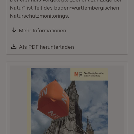
Natur“ ist Teil des baden-württembergischen
Naturschutzmonitorings.
Mehr Informationen
Download:
Als PDF herunterladen
(Öffnet in neuem Fenste