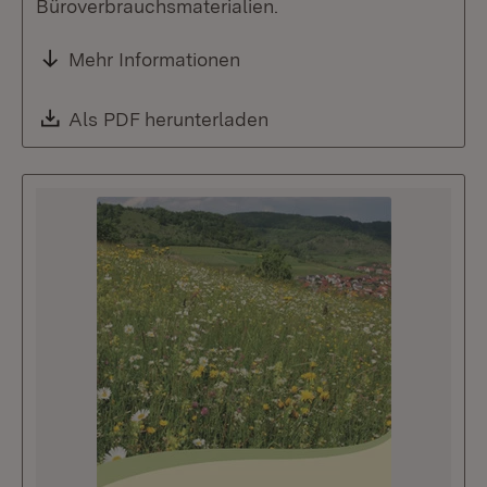
Büroverbrauchsmaterialien.
Mehr Informationen
Download:
Als PDF herunterladen
(Öffnet in neuem Fenste