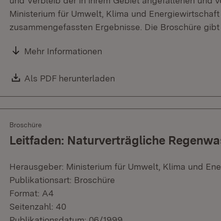
und Verbleib der in ihrem Gebiet angefallenen und v
Ministerium für Umwelt, Klima und Energiewirtschaft 
zusammengefassten Ergebnisse. Die Broschüre gibt 
Mehr Informationen
Download:
Als PDF herunterladen
(Öffnet in neuem Fenster)
Broschüre
Leitfaden: Naturverträgliche Regenw
Herausgeber: Ministerium für Umwelt, Klima und Ene
Publikationsart: Broschüre
Format: A4
Seitenzahl: 40
Publikationsdatum: 06/1999