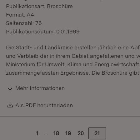
Publikationsart: Broschüre
Format: A4
Seitenzahl: 76
Publikationsdatum: 0.01.1999
Die Stadt- und Landkreise erstellen jährlich eine Ab
und Verbleib der in ihrem Gebiet angefallenen und v
Ministerium für Umwelt, Klima und Energiewirtschaft 
zusammengefassten Ergebnisse. Die Broschüre gibt 
Mehr Informationen
Download:
Als PDF herunterladen
(Öffnet in neuem Fenster)
…
1
Zur Seite
18
Zur Seite
19
Zur Seite
20
Zur Seite
21