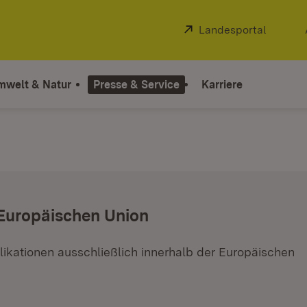
Extern:
Landesportal
(Öffnet
mwelt & Natur
Presse & Service
Karriere
 Europäischen Union
ikationen ausschließlich innerhalb der Europäischen