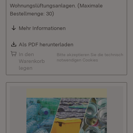
Wohnungslüftungsanlagen. (Maximale
Bestellmenge: 30)
Mehr Informationen
Download:
Als PDF herunterladen
(Öffnet in neuem Fenste
In den
Bitte akzeptieren Sie die technisch
notwendigen Cookies
Warenkorb
legen