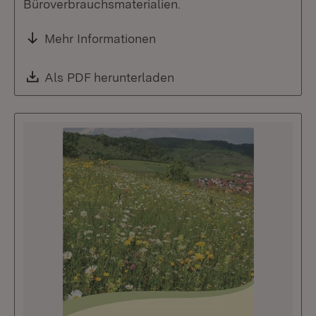
Büroverbrauchsmaterialien.
Mehr Informationen
Download:
Als PDF herunterladen
(Öffnet in neuem Fenste