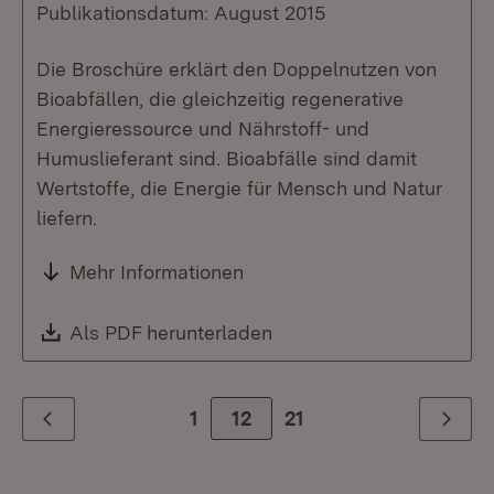
Publikationsdatum: August 2015
Die Broschüre erklärt den Doppelnutzen von
Bioabfällen, die gleichzeitig regenerative
Energieressource und Nährstoff- und
Humuslieferant sind. Bioabfälle sind damit
Wertstoffe, die Energie für Mensch und Natur
liefern.
Mehr Informationen
Download:
Als PDF herunterladen
(Öffnet in neuem Fenste
1
Zur Seite
12
21
Zurück
Weiter