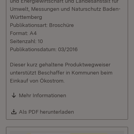
und Energiewirtschaft und Landesanstalt für
Umwelt, Messungen und Naturschutz Baden-
Württemberg
Publikationsart: Broschüre
Format: A4
Seitenzahl: 10
Publikationsdatum: 03/2016
Dieser kurz gehaltene Produktwegweiser
unterstützt Beschaffer in Kommunen beim
Einkauf von Ökostrom.
Mehr Informationen
Download:
Als PDF herunterladen
(Öffnet in neuem Fenste