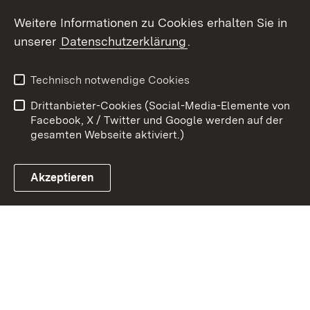
Weitere Informationen zu Cookies erhalten Sie in
Zum 
unserer
Datenschutzerklärung
.
Kontakt
Datenschutz
Erklärung zur
Benutzungshinweise
Technisch notwendige Cookies
Barrierefreiheit
Drittanbieter-Cookies (Social-Media-Elemente von
Impressum
Cookies
Facebook, X / Twitter und Google werden auf der
gesamten Webseite aktiviert.)
Akzeptieren
Link zum Landesportal