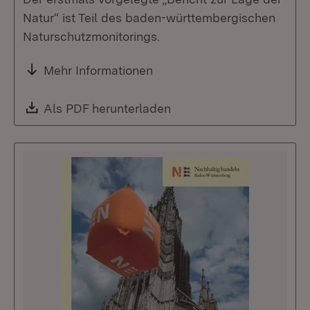
Natur“ ist Teil des baden-württembergischen
Naturschutzmonitorings.
Mehr Informationen
Download:
Als PDF herunterladen
(Öffnet in neuem Fenste