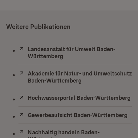
Weitere Publikationen
Extern:
Landesanstalt für Umwelt Baden-
Württemberg
(Öffnet in neuem Fenster)
Extern:
Akademie für Natur- und Umweltschutz
Baden-Württemberg
(Öffnet in neuem Fens
Extern:
Hochwasserportal Baden-Württemberg
(Ö
Extern:
Gewerbeaufsicht Baden-Württemberg
(Öf
Extern:
Nachhaltig handeln Baden-