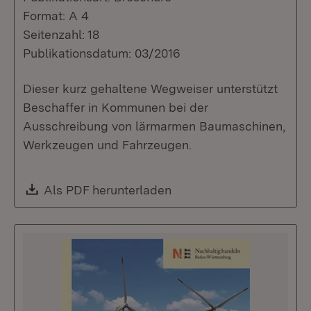
Format: A 4
Seitenzahl: 18
Publikationsdatum: 03/2016
Dieser kurz gehaltene Wegweiser unterstützt
Beschaffer in Kommunen bei der
Ausschreibung von lärmarmen Baumaschinen,
Werkzeugen und Fahrzeugen.
Download:
Als PDF herunterladen
(Öffnet in neuem Fenste