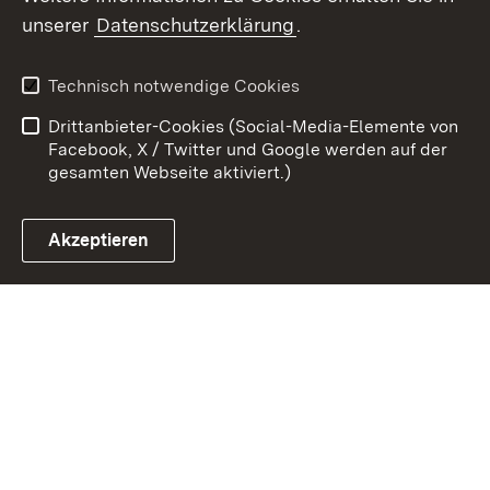
Zum 
unserer
Datenschutzerklärung
.
Kontakt
Datenschutz
Erklärung zur
Benutzungshinweise
Technisch notwendige Cookies
Barrierefreiheit
Drittanbieter-Cookies (Social-Media-Elemente von
Impressum
Cookies
Facebook, X / Twitter und Google werden auf der
gesamten Webseite aktiviert.)
Akzeptieren
Link zum Landesportal