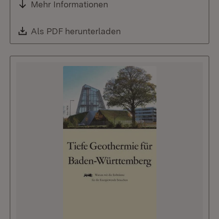
Mehr Informationen
Download:
Als PDF herunterladen
(Öffnet in neuem Fenste