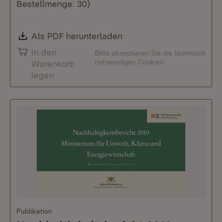
Bestellmenge: 30)
Download:
Als PDF herunterladen
(Öffnet in neuem Fenste
In den
Bitte akzeptieren Sie die technisch
notwendigen Cookies
Warenkorb
legen
Publikation