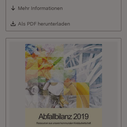
Mehr Informationen
Download:
Als PDF herunterladen
(Öffnet in neuem Fenste