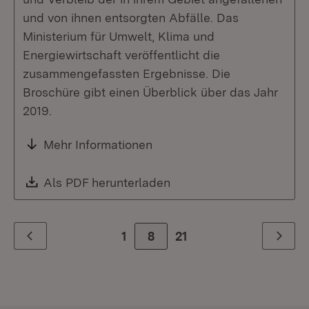
und von ihnen entsorgten Abfälle. Das
Ministerium für Umwelt, Klima und
Energiewirtschaft veröffentlicht die
zusammengefassten Ergebnisse. Die
Broschüre gibt einen Überblick über das Jahr
2019.
Mehr Informationen
Download:
Als PDF herunterladen
(Öffnet in neuem Fenste
1
Zur Seite
8
21
Zurück
Weiter