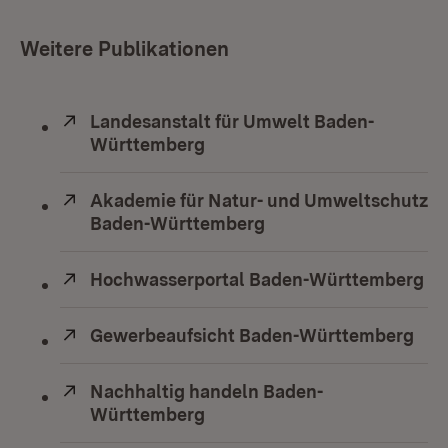
Weitere Publikationen
Extern:
Landesanstalt für Umwelt Baden-
Württemberg
(Öffnet in neuem Fenster)
Extern:
Akademie für Natur- und Umweltschutz
Baden-Württemberg
(Öffnet in neuem Fens
Extern:
Hochwasserportal Baden-Württemberg
(Ö
Extern:
Gewerbeaufsicht Baden-Württemberg
(Öf
Extern:
Nachhaltig handeln Baden-
Württemberg
(Öffnet in neuem Fenster)