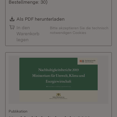
Bestellmenge: 30)
Download:
Als PDF herunterladen
(Öffnet in neuem Fenste
In den
Bitte akzeptieren Sie die technisch
notwendigen Cookies
Warenkorb
legen
Publikation