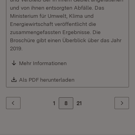
und von ihnen entsorgten Abfälle. Das
Ministerium für Umwelt, Klima und
Energiewirtschaft veröffentlicht die
zusammengefassten Ergebnisse. Die
Broschüre gibt einen Überblick über das Jahr
2019.
Mehr Informationen
Download:
Als PDF herunterladen
(Öffnet in neuem Fenste
1
Zur Seite
8
21
Zurück
Weiter