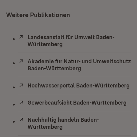
Weitere Publikationen
Extern:
Landesanstalt für Umwelt Baden-
Württemberg
(Öffnet in neuem Fenster)
Extern:
Akademie für Natur- und Umweltschutz
Baden-Württemberg
(Öffnet in neuem Fens
Extern:
Hochwasserportal Baden-Württemberg
(Ö
Extern:
Gewerbeaufsicht Baden-Württemberg
(Öf
Extern:
Nachhaltig handeln Baden-
Württemberg
(Öffnet in neuem Fenster)