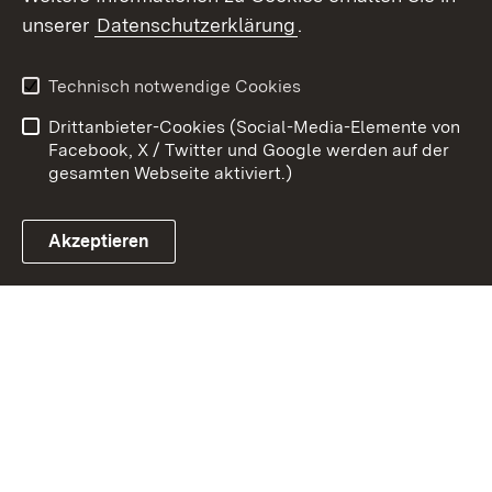
Zum 
unserer
Datenschutzerklärung
.
Kontakt
Datenschutz
Erklärung zur
Benutzungshinweise
Technisch notwendige Cookies
Barrierefreiheit
Drittanbieter-Cookies (Social-Media-Elemente von
Impressum
Cookies
Facebook, X / Twitter und Google werden auf der
gesamten Webseite aktiviert.)
Akzeptieren
Link zum Landesportal