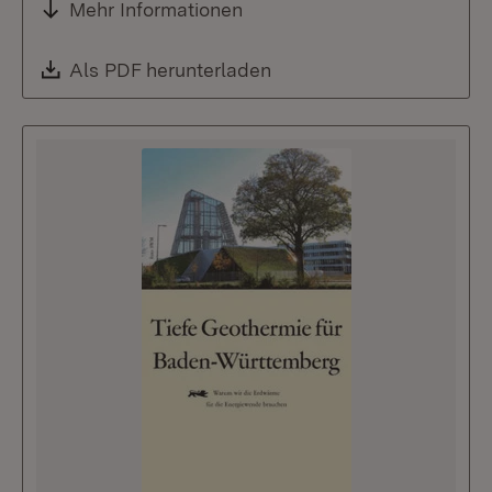
Mehr Informationen
Download:
Als PDF herunterladen
(Öffnet in neuem Fenste