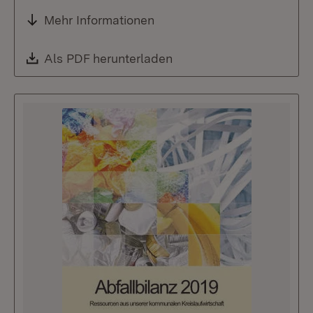
Mehr Informationen
Download:
Als PDF herunterladen
(Öffnet in neuem Fenste