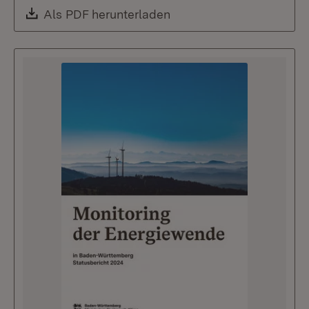
Download:
Als PDF herunterladen
(Öffnet in neuem Fenste