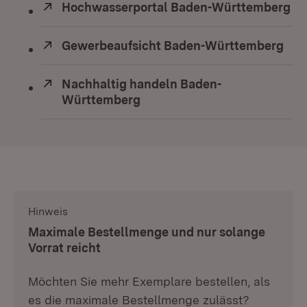
Extern:
Hochwasserportal Baden-Württemberg
(Ö
Extern:
Gewerbeaufsicht Baden-Württemberg
(Öf
Extern:
Nachhaltig handeln Baden-
Württemberg
(Öffnet in neuem Fenster)
Hinweis
:
Maximale Bestellmenge und nur solange
Vorrat reicht
Möchten Sie mehr Exemplare bestellen, als
es die maximale Bestellmenge zulässt?