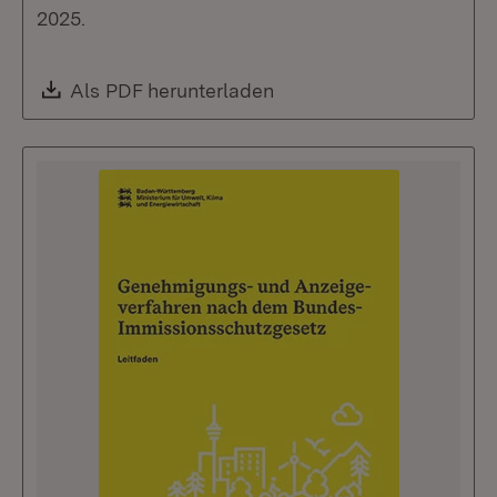
2025.
Download:
Als PDF herunterladen
(Öffnet in neuem Fenste