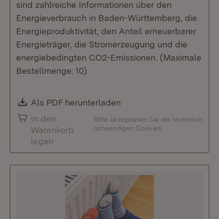
sind zahlreiche Informationen über den
Energieverbrauch in Baden-Württemberg, die
Energieproduktivität, den Anteil erneuerbarer
Energieträger, die Stromerzeugung und die
energiebedingten CO2-Emissionen. (Maximale
Bestellmenge: 10)
Download:
Als PDF herunterladen
(Öffnet in neuem Fenste
In den
Bitte akzeptieren Sie die technisch
notwendigen Cookies
Warenkorb
legen