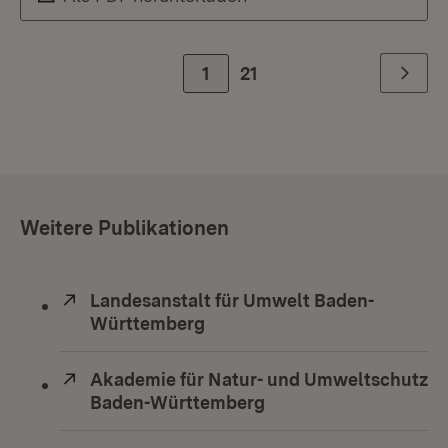
Zur Seite
1
21
Weiter
Weitere Publikationen
Extern:
Landesanstalt für Umwelt Baden-
Württemberg
(Öffnet in neuem Fenster)
Extern:
Akademie für Natur- und Umweltschutz
Baden-Württemberg
(Öffnet in neuem Fens