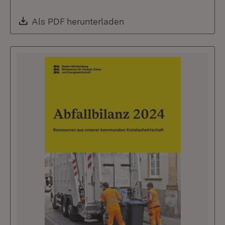
Download:
Als PDF herunterladen
(Öffnet in neuem Fenste