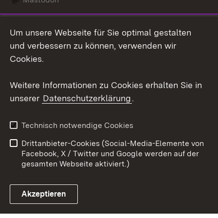
Social Wall
Um unsere Webseite für Sie optimal gestalten
X / Twitter
und verbessern zu können, verwenden wir
Cookies.
Youtube
Weitere Informationen zu Cookies erhalten Sie in
Zum 
unserer
Datenschutzerklärung
.
Kontakt
Datenschutz
Erklärung zur
Benutzungshinweise
Technisch notwendige Cookies
Barrierefreiheit
Drittanbieter-Cookies (Social-Media-Elemente von
Impressum
Cookies
Facebook, X / Twitter und Google werden auf der
gesamten Webseite aktiviert.)
Akzeptieren
Link zum Landesportal