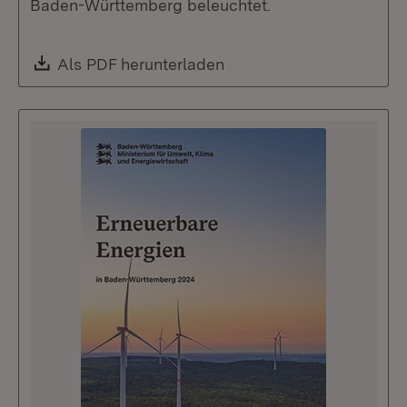
Baden-Württemberg beleuchtet.
Download:
Als PDF herunterladen
(Öffnet in neuem Fenste