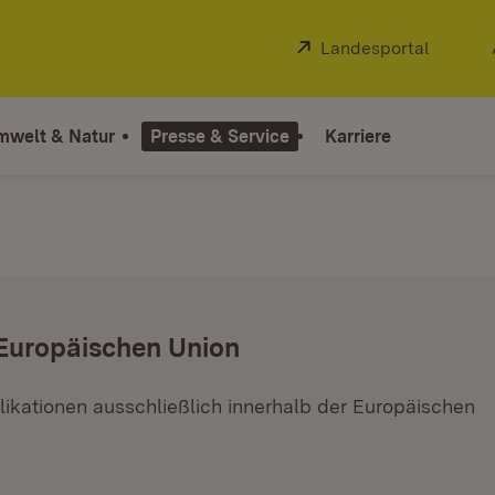
Extern:
Landesportal
(Öffnet
mwelt & Natur
Presse & Service
Karriere
 Europäischen Union
ikationen ausschließlich innerhalb der Europäischen