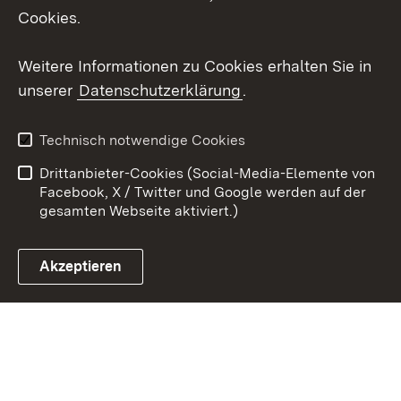
Cookies.
Youtube
Weitere Informationen zu Cookies erhalten Sie in
Zum 
unserer
Datenschutzerklärung
.
Kontakt
Datenschutz
Erklärung zur
Benutzungshinweise
Technisch notwendige Cookies
Barrierefreiheit
Drittanbieter-Cookies (Social-Media-Elemente von
Impressum
Cookies
Facebook, X / Twitter und Google werden auf der
gesamten Webseite aktiviert.)
Akzeptieren
Link zum Landesportal