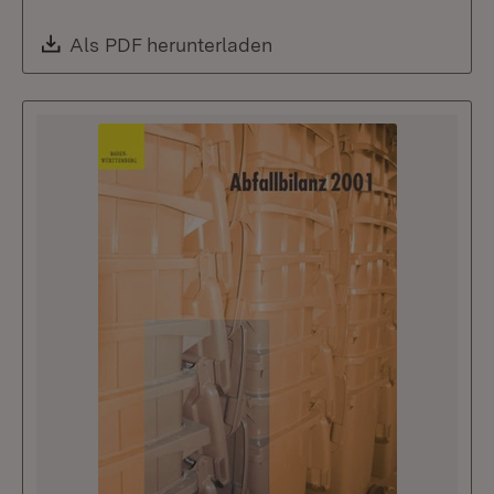
Download:
Als PDF herunterladen
(Öffnet in neuem Fenste