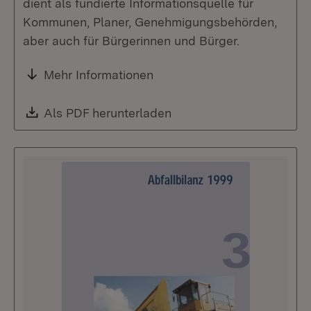
dient als fundierte Informationsquelle für
Kommunen, Planer, Genehmigungsbehörden,
aber auch für Bürgerinnen und Bürger.
Mehr Informationen
Download:
Als PDF herunterladen
(Öffnet in neuem Fenste