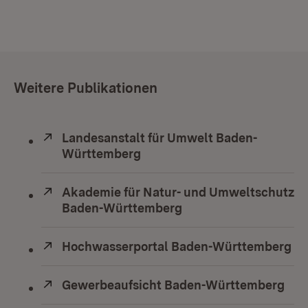
Weitere Publikationen
Extern:
Landesanstalt für Umwelt Baden-
Württemberg
(Öffnet in neuem Fenster)
Extern:
Akademie für Natur- und Umweltschutz
Baden-Württemberg
(Öffnet in neuem Fens
Extern:
Hochwasserportal Baden-Württemberg
(Ö
Extern:
Gewerbeaufsicht Baden-Württemberg
(Öf