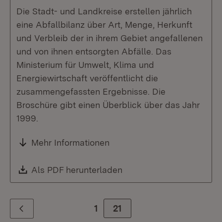
Die Stadt- und Landkreise erstellen jährlich
eine Abfallbilanz über Art, Menge, Herkunft
und Verbleib der in ihrem Gebiet angefallenen
und von ihnen entsorgten Abfälle. Das
Ministerium für Umwelt, Klima und
Energiewirtschaft veröffentlicht die
zusammengefassten Ergebnisse. Die
Broschüre gibt einen Überblick über das Jahr
1999.
Mehr Informationen
Download:
Als PDF herunterladen
(Öffnet in neuem Fenste
1
Zur Seite
21
Zurück