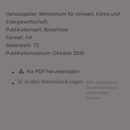
Herausgeber: Ministerium für Umwelt, Klima und
Energiewirtschaft
Publikationsart: Broschüre
Format: A4
Seitenzahl: 72
Publikationsdatum: Oktober 2016
Download:
Als PDF herunterladen
(Öffnet in neuem Fen
In den Warenkorb legen
Bitte akzeptieren
Sie die technisch
notwendigen
Cookies