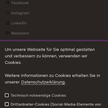
Facebook
Instagram
LinkedIn
Mastodon
Social Wall
Um unsere Webseite für Sie optimal gestalten
X / Twitter
und verbessern zu können, verwenden wir
Cookies.
Youtube
Weitere Informationen zu Cookies erhalten Sie in
Zum 
unserer
Datenschutzerklärung
.
Kontakt
Datenschutz
Erklärung zur
Benutzungshinweise
Technisch notwendige Cookies
Barrierefreiheit
Drittanbieter-Cookies (Social-Media-Elemente von
Impressum
Cookies