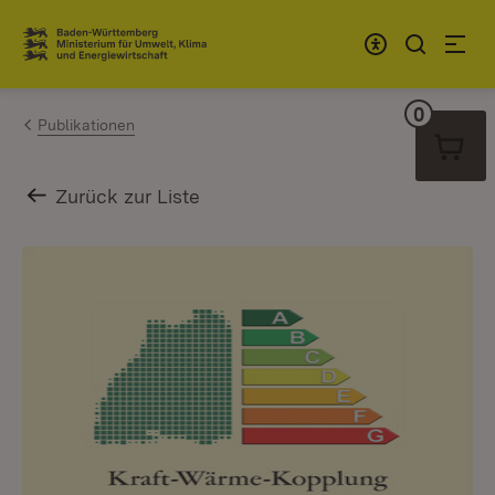
Zum Inhalt springen
Link zur Startseite
0
Warenko
Publikationen
Zurück zur Liste