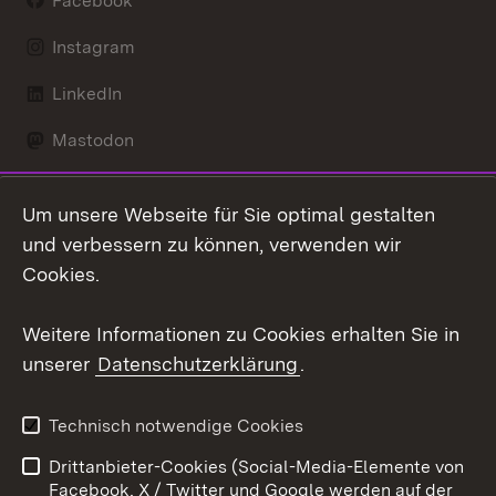
Facebook
Instagram
LinkedIn
Mastodon
Social Wall
Um unsere Webseite für Sie optimal gestalten
X / Twitter
und verbessern zu können, verwenden wir
Cookies.
Youtube
Weitere Informationen zu Cookies erhalten Sie in
Zum 
unserer
Datenschutzerklärung
.
Kontakt
Datenschutz
Erklärung zur
Benutzungshinweise
Technisch notwendige Cookies
Barrierefreiheit
Drittanbieter-Cookies (Social-Media-Elemente von
Impressum
Cookies
Facebook, X / Twitter und Google werden auf der