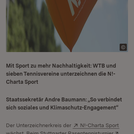
Mit Sport zu mehr Nachhaltigkeit: WTB und
sieben Tennisvereine unterzeichnen die N!-
Charta Sport
Staatssekretär Andre Baumann: „So verbindet
sich soziales und Klimaschutz-Engagement“
Extern:
(Öffne
Der Unterzeichnerkreis der
N!-Charta Sport
Exter
wächst. Beim Stuttgarter Rasentennisturnier