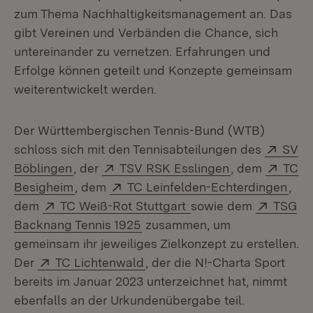
zum Thema Nachhaltigkeitsmanagement an. Das
gibt Vereinen und Verbänden die Chance, sich
untereinander zu vernetzen. Erfahrungen und
Erfolge können geteilt und Konzepte gemeinsam
weiterentwickelt werden.
Der Württembergischen Tennis-Bund (WTB)
Exter
schloss sich mit den Tennisabteilungen des
SV
(Öffnet in neuem Fenster)
Extern:
(Öffnet in neu
Exter
Böblingen
, der
TSV RSK Esslingen
, dem
TC
(Öffnet in neuem Fenster)
Extern:
(Öff
Besigheim
, dem
TC Leinfelden-Echterdingen
,
Extern:
(Öffnet in neuem Fens
Extern:
dem
TC Weiß-Rot Stuttgart
sowie dem
TSG
(Öffnet in neuem Fenster)
Backnang Tennis 1925
zusammen, um
gemeinsam ihr jeweiliges Zielkonzept zu erstellen.
Extern:
(Öffnet in neuem Fenster)
Der
TC Lichtenwald
, der die N!-Charta Sport
bereits im Januar 2023 unterzeichnet hat, nimmt
ebenfalls an der Urkundenübergabe teil.