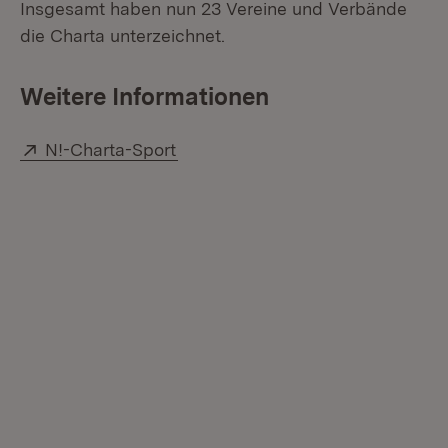
Insgesamt haben nun 23 Vereine und Verbände
die Charta unterzeichnet.
Weitere Informationen
Extern:
(Öffnet in neuem Fenster)
N!-Charta-Sport