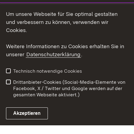
Social Wall
Um unsere Webseite für Sie optimal gestalten
X / Twitter
und verbessern zu können, verwenden wir
Cookies.
Youtube
Weitere Informationen zu Cookies erhalten Sie in
Zum 
unserer
Datenschutzerklärung
.
Kontakt
Datenschutz
Erklärung zur
Benutzungshinweise
Technisch notwendige Cookies
Barrierefreiheit
Drittanbieter-Cookies (Social-Media-Elemente von
Impressum
Cookies
Facebook, X / Twitter und Google werden auf der
gesamten Webseite aktiviert.)
Akzeptieren
Link zum Landesportal