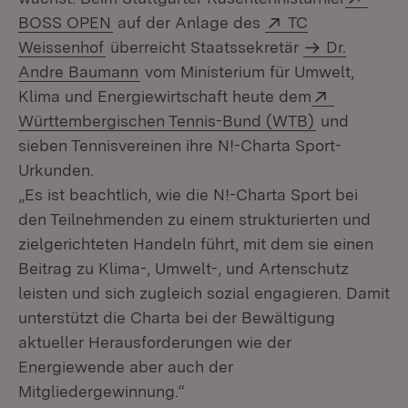
(Öffnet in neuem Fenster)
Extern:
BOSS OPEN
auf der Anlage des
TC
(Öffnet in neuem Fenster)
Weissenhof
überreicht Staatssekretär
Dr.
Andre Baumann
vom Ministerium für Umwelt,
Extern:
Klima und Energiewirtschaft heute dem
(Öffnet in n
Württembergischen Tennis-Bund (WTB)
und
sieben Tennisvereinen ihre N!-Charta Sport-
Urkunden.
„Es ist beachtlich, wie die N!-Charta Sport bei
den Teilnehmenden zu einem strukturierten und
zielgerichteten Handeln führt, mit dem sie einen
Beitrag zu Klima-, Umwelt-, und Artenschutz
leisten und sich zugleich sozial engagieren. Damit
unterstützt die Charta bei der Bewältigung
aktueller Herausforderungen wie der
Energiewende aber auch der
Mitgliedergewinnung.“