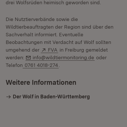
drei Wolfsrüden heimisch geworden sind.
Die Nutztierverbände sowie die
Wildtierbeauftragten der Region sind über den
Sachverhalt informiert. Eventuelle
Beobachtungen mit Verdacht auf Wolf sollten
Extern:
(Öffnet in neuem Fenster)
umgehend der
FVA
in Freiburg gemeldet
E-Mail:
werden:
info@wildtiermonitoring.de
oder
Telefon
0761 4018-274
.
Weitere Informationen
Der Wolf in Baden-Württemberg