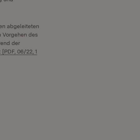
en abgeleiteten
m Vorgehen des
rend der
oad:
 [PDF, 06/22, 1