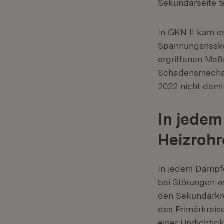
Sekundärseite te
In GKN II kam e
Spannungsrissko
ergriffenen Ma
Schadensmechani
2022 nicht dami
In jedem
Heizrohr
In jedem Dampfe
bei Störungen w
den Sekundärkre
des Primärkreise
einer Undichtig