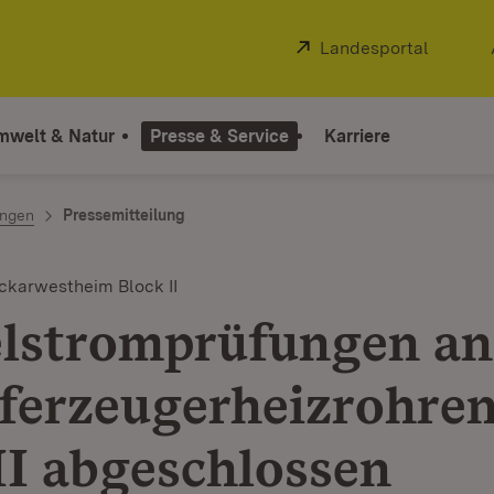
Extern:
Landesportal
(Öffnet
mwelt & Natur
Presse & Service
Karriere
ngen
Pressemitteilung
ckarwestheim Block II
lstromprüfungen an
erzeugerheizrohren
I abgeschlossen