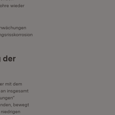
ohre wieder
Schwächungen
gsrisskorrosion
 der
ger mit dem
 an insgesamt
hungen“
funden, bewegt
 niedrigen