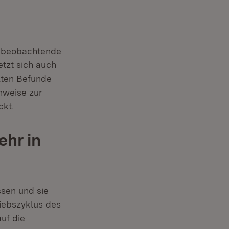
u beobachtende
tzt sich auch
llten Befunde
hweise zur
ckt.
ehr in
ssen und sie
iebszyklus des
uf die