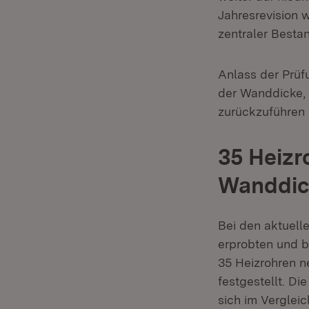
Jahresrevision 
zentraler Besta
Anlass der Prüf
der Wanddicke, 
zurückzuführen 
35 Heizr
Wanddic
Bei den aktuell
erprobten und b
35 Heizrohren 
festgestellt. Di
sich im Verglei