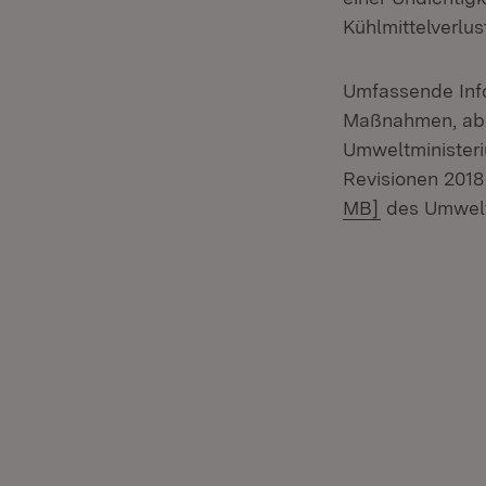
Kühlmittelverlu
Umfassende Inf
Maßnahmen, abe
Umweltminister
Revisionen 201
(Öffnet in 
MB]
des Umweltm