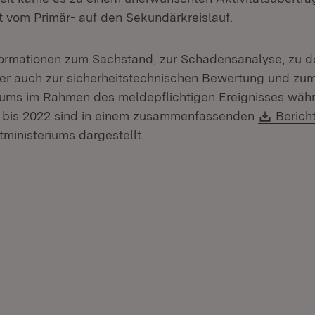
st vom Primär- auf den Sekundärkreislauf.
ormationen zum Sachstand, zur Schadensanalyse, zu d
r auch zur sicherheitstechnischen Bewertung und zu
iums im Rahmen des meldepflichtigen Ereignisses wäh
Downl
8 bis 2022 sind in einem zusammenfassenden
Bericht
neuem Fenster)
inisteriums dargestellt.