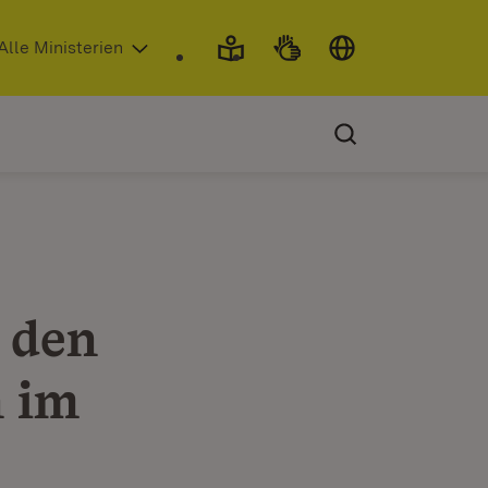
 in neuem Fenster)
Alle Ministerien
 den
 im