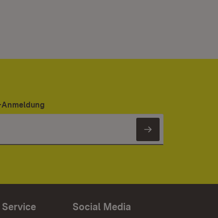
er-Anmeldung
Newsletter 
 Service
Social Media