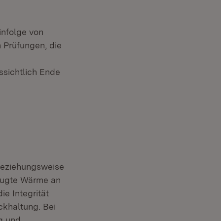
infolge von
 Prüfungen, die
ssichtlich Ende
 beziehungsweise
zeugte Wärme an
e Integrität
ückhaltung. Bei
g und